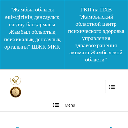
"Жамбыл облысы
ГКП на ПХВ
"Жамбылский
әкімдігінің денсаулық
областной центр
сақтау басқармасы
психического здоровья
Жамбыл облыстық
управления
психикалық денсаулық
здравоохранения
орталығы" ШЖҚ МКК
акимата Жамбылской
области"
Menu