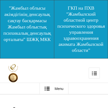
"Жамбыл облысы
ГКП на ПХВ
"Жамбылский
әкімдігінің денсаулық
областной центр
сақтау басқармасы
психического здоровья
Жамбыл облыстық
управления
психикалық денсаулық
здравоохранения
орталығы" ШЖҚ МКК
акимата Жамбылской
области"
Menu