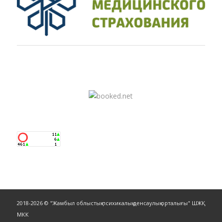
2018-2026 © "Жамбыл облыстық психикалық денсаулық орталығы" ШЖҚ
МКК