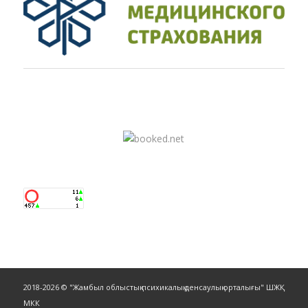
2018-2026 © "Жамбыл облыстық психикалық денсаулық орталығы" ШЖҚ
МКК