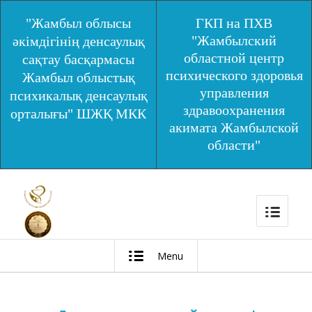
"Жамбыл облысы
ГКП на ПХВ
"Жамбылский
әкімдігінің денсаулық
областной центр
сақтау басқармасы
психического здоровья
Жамбыл облыстық
управления
психикалық денсаулық
здравоохранения
орталығы" ШЖҚ МКК
акимата Жамбылской
области"
Menu