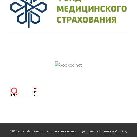
2018-2026 © "Жамбыл облыстық психикалық денсаулық орталығы" ШЖҚ