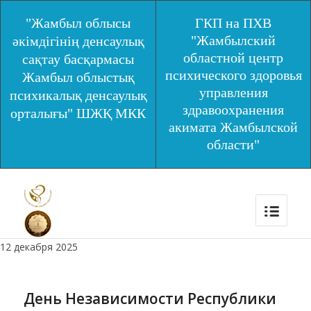
"Жамбыл облысы
ГКП на ПХВ
"Жамбылский
әкімдігінің денсаулық
областной центр
сақтау басқармасы
психического здоровья
Жамбыл облыстық
управления
психикалық денсаулық
здравоохранения
орталығы" ШЖҚ МКК
акимата Жамбылской
области"
12 декабря 2025
День Независимости Республики