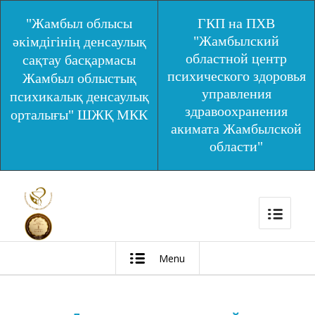
"Жамбыл облысы
ГКП на ПХВ
"Жамбылский
әкімдігінің денсаулық
областной центр
сақтау басқармасы
психического здоровья
Жамбыл облыстық
управления
психикалық денсаулық
здравоохранения
орталығы" ШЖҚ МКК
акимата Жамбылской
области"
Menu