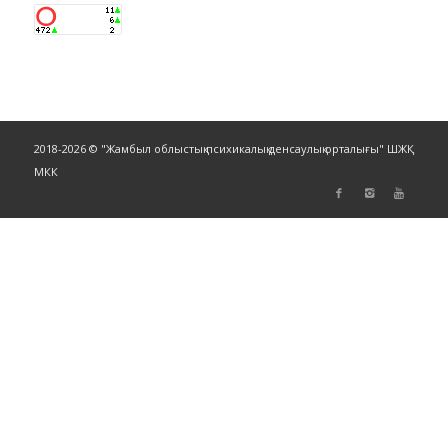
2018-2026 © "Жамбыл облыстық психикалық денсаулық орталығы" ШЖҚ
МКК