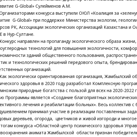
звитие G-Global» Сулейменов А.М.
анизаторами конкурса выступили ОЮЛ «Коалиция за «зеленую
витие G-Global» при поддержке Министерства экологии, геологи
урсов РК, Ассоциации экологических организаций Казахстана и 
Е в Нур-Султане.
курс направлен на пропаганду экологического образа жизни, 
коуглеродных технологий для повышения экологичности, комфор
ономичности зданий общественного пользования, распростране
ктик и технологических решений передового опыта, брендирова
етственных организаций.
 экологически ориентированная организация, Жамбылский об
хического здоровья в 2020 году разработал Комплексную прогр
умножим природные богатства с пользой для всех на 2020-2022 
ью Программы является «Создание благоприятных экологических
ективного лечения и реабилитации больных». Весь коллектив с
душевлением принимал участие в реализации поставленных зада
довых деревьев, огорода, цветников и живой изгороди и многое
итогам конкурса «Областной центр психического здоровья Упра
авоохранения акимата Жамбылской области признан победителе