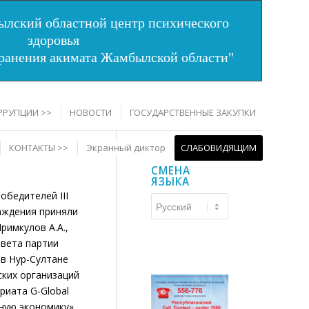
лский областной центр психического
здоровья
хранения акимата Жамбылской области"
РРУПЦИИ >>
НОВОСТИ
ГОСУДАРСТВЕННЫЕ ЗАКУПКИ
КОНТАКТЫ >>
Экранный диктор
СЛАБОВИДЯЩИМ
СМЕНА
ЯЗЫКА
бедителей III
Смена
аждения приняли
языка
римкулов А.А.,
овета партии
 в Нур-Султане
ких организаций
риата G-Global
еную экономику»