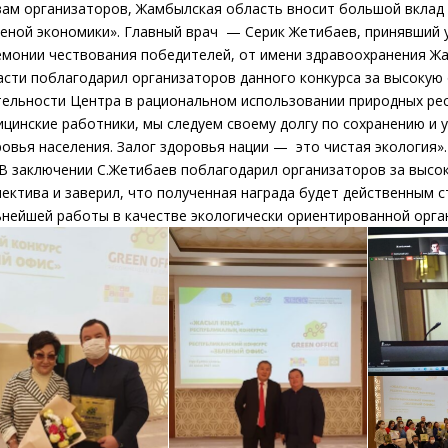
вам организаторов, Жамбылская область вносит большой вклад 
леной экономики». Главный врач — Серик Жетибаев, принявший 
емонии чествования победителей, от имени здравоохранения Ж
асти поблагодарил организаторов данного конкурса за высокую
тельности Центра в рациональном использовании природных ресу
ицинские работники, мы следуем своему долгу по сохранению и 
ровья населения. Залог здоровья нации — это чистая экология».
аключении С.Жетибаев поблагодарил организаторов за высок
лектива и заверил, что полученная награда будет действенным 
ьнейшей работы в качестве экологически ориентированной орга