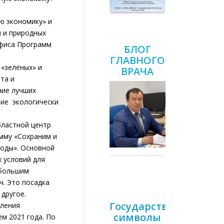
 экономику» и
и и природных
Офиса Программ
БЛОГ
ГЛАВНОГО
«зелёных» и
ВРАЧА
та и
ние лучших
ние экологически
ластной центр
амму «Сохраним и
годы». Основной
 условий для
 большим
ч. Это посадка
 другое.
Государственные
вления
символы
м 2021 года. По