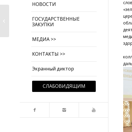
сло
НОВОСТИ
«зе
Практика
цер
сохранения
ГОСУДАРСТВЕННЫЕ
обл
ЗАКУПКИ
здоровья: вредные
дея
привычки,...
мед
МЕДИА >>
здо
В з
КОНТАКТЫ >>
кол
дал
Экранный диктор
СЛАБОВИДЯЩИМ