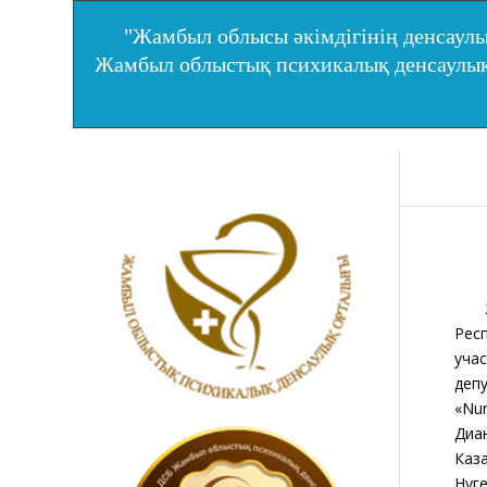
"Жамбыл облысы әкімдігінің денсаулы
Жамбыл облыстық психикалық денсаул
22 
Рес
учас
деп
«Nu
Диа
Каз
Нуг