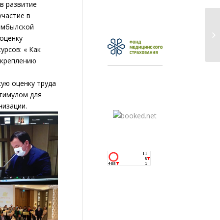
в развитие
участие в
амбылской
 оценку
рсов: « Как
укреплению
ую оценку труда
стимулом для
низации.