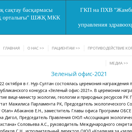
қ сақтау басқармасы
ГКП на ПХВ "Жамбы
ық орталығы" ШЖҚ МКК
управления здравоо
ГЛАВНАЯ
О НАС >>
ПАЦИЕНТАМ >>
ПРОТИВОДЕЙСТВИЕ КО
МЕДИА >>
Зеленый офис-2021
октября в г. Нур-Султан состоялась церемония награждения по
публиканского конкурса «Зеленый офис-2021». В церемонии нагр
тие вице-министр экологии, геологии и природных ресурсов РК П
утат Мажилиса Парламента РК, Председатель экологического С
r Otan» Абаканов Е.Н., заместитель Главы офиса Программ ОБСЕ
на Дигол, Председатель Правления ОЮЛ «Ассоциация экологичес
ахстана» Соловьева А.С., руководитель Международного секрета
ербеков С.Н., исполнительный директор ОЮЛ «Коалиция за «зел