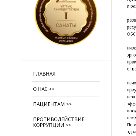
и ра
Орг
раз
рес
ОБС
Кон
низ
эрг
пра
отв
ГЛАВНАЯ
Как
пси
О НАС >>
при
цел
эфф
ПАЦИЕНТАМ >>
воо
пло
ПРОТИВОДЕЙСТВИЕ
По 
КОРРУПЦИИ >>
здр