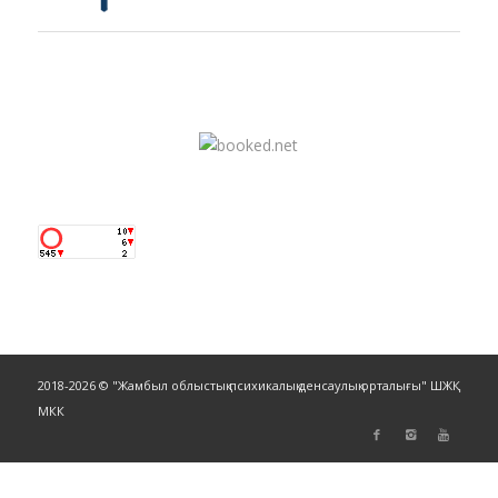
2018-2026 © "Жамбыл облыстық психикалық денсаулық орталығы" ШЖҚ
МКК