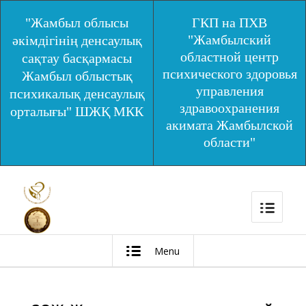
"Жамбыл облысы
ГКП на ПХВ
"Жамбылский
әкімдігінің денсаулық
областной центр
сақтау басқармасы
психического здоровья
Жамбыл облыстық
управления
психикалық денсаулық
здравоохранения
орталығы" ШЖҚ МКК
акимата Жамбылской
области"
Menu