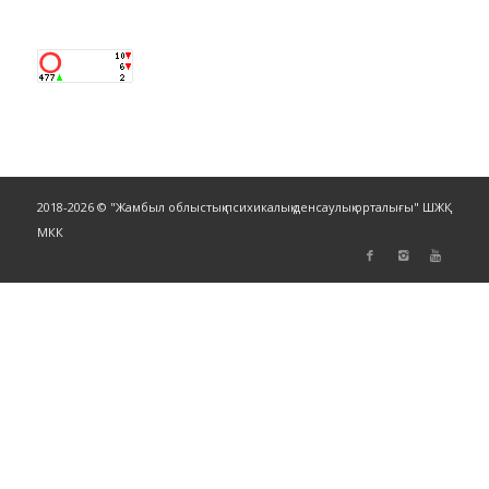
2018-2026 © "Жамбыл облыстық психикалық денсаулық орталығы" ШЖҚ
МКК