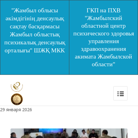
"Жамбыл облысы
ГКП на ПХВ
"Жамбылский
әкімдігінің денсаулық
областной центр
сақтау басқармасы
психического здоровья
Жамбыл облыстық
управления
психикалық денсаулық
здравоохранения
орталығы" ШЖҚ МКК
акимата Жамбылской
области"
29 января 2026