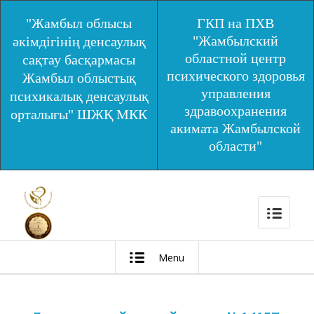
"Жамбыл облысы
ГКП на ПХВ
"Жамбылский
әкімдігінің денсаулық
областной центр
сақтау басқармасы
психического здоровья
Жамбыл облыстық
управления
психикалық денсаулық
здравоохранения
орталығы" ШЖҚ МКК
акимата Жамбылской
области"
Menu