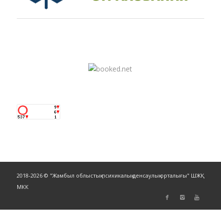
2018-2026 © "Жамбыл облыстық психикалық денсаулық орталығы" ШЖҚ
МКК