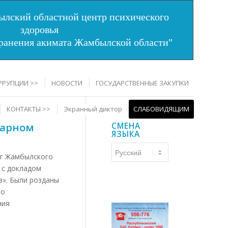
лский областной центр психического
здоровья
хранения акимата Жамбылской области"
РРУПЦИИ >>
НОВОСТИ
ГОСУДАРСТВЕННЫЕ ЗАКУПКИ
КОНТАКТЫ >>
Экранный диктор
СЛАБОВИДЯЩИМ
тарном
СМЕНА
ЯЗЫКА
Смена
ог Жамбылского
языка
 с докладом
в». Были розданы
по
ния