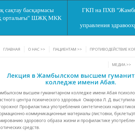
қ сақтау басқармасы
ГКП на ПХВ "Жамбы
ық орталығы" ШЖҚ МКК
управления здравоо
ГЛАВНАЯ
О НАС >>
ПАЦИЕНТАМ >>
ПРОТИВОДЕЙСТВИЕ КО
МЕДИА >>
Лекция в Жамбылском высшем гумани
колледже имени Абая.
амбылском высшем гуманитарном колледже имени Абая психол
астного центра психического здоровья Омарова Л. Д. выступила
торожно! Профилактика употребления синтетических наркотико
ормационно-коммуникационные материалы (листовки, буклеты)
мированию здорового образа жизни и профилактике употребле
отических средств.