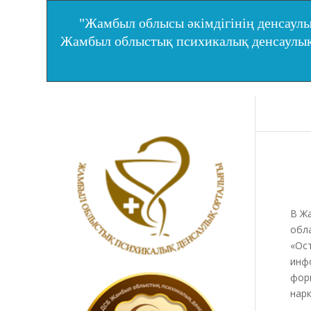
"Жамбыл облысы әкімдігінің денсаулы
Жамбыл облыстық психикалық денсаул
В Ж
обл
«Ос
инф
фор
нарк