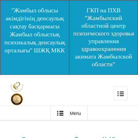
"Жамбыл облысы
ГКП на ПХВ
"Жамбылский
әкімдігінің денсаулық
областной центр
сақтау басқармасы
психического здоровья
Жамбыл облыстық
управления
психикалық денсаулық
здравоохранения
орталығы" ШЖҚ МКК
акимата Жамбылской
области"
Menu