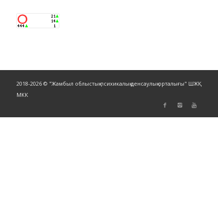
2018-2026 © "Жамбыл облыстық психикалық денсаулық орталығы" ШЖҚ
МКК