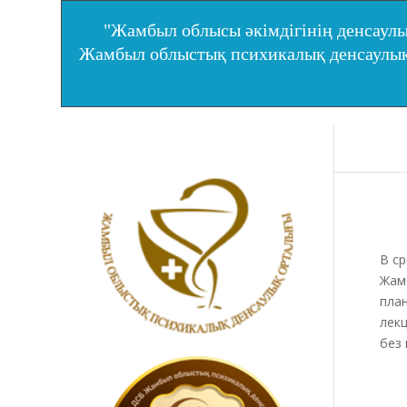
"Жамбыл облысы әкімдігінің денсаулы
Жамбыл облыстық психикалық денсаул
В с
Жам
план
лек
без 