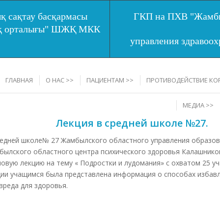
қ сақтау басқармасы
ГКП на ПХВ "Жамбы
ық орталығы" ШЖҚ МКК
управления здравоо
ГЛАВНАЯ
О НАС >>
ПАЦИЕНТАМ >>
ПРОТИВОДЕЙСТВИЕ КО
МЕДИА >>
Лекция в средней школе №27.
редней школе№ 27 Жамбылского областного управления образов
былского областного центра психического здоровья Калашнико
овую лекцию на тему « Подростки и лудомания» с охватом 25 уч
ции учащимся была представлена информация о способах избавл
вреда для здоровья.