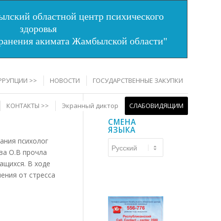
лский областной центр психического
здоровья
хранения акимата Жамбылской области"
РРУПЦИИ >>
НОВОСТИ
ГОСУДАРСТВЕННЫЕ ЗАКУПКИ
КОНТАКТЫ >>
Экранный диктор
СЛАБОВИДЯЩИМ
СМЕНА
ЯЗЫКА
ания психолог
Смена
ва О.В прочла
языка
ащихся. В ходе
ения от стресса