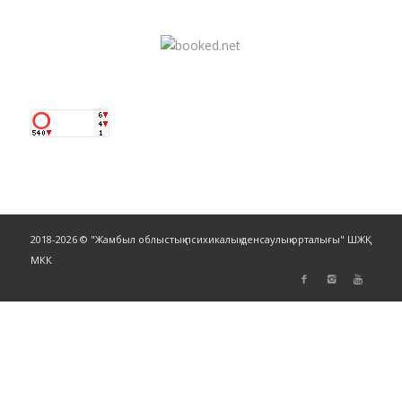
2018-2026 © "Жамбыл облыстық психикалық денсаулық орталығы" ШЖҚ
МКК