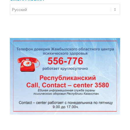
Смена
языка