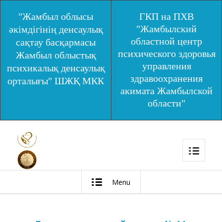
"Жамбыл облысы
ГКП на ПХВ
"Жамбылский
әкімдігінің денсаулық
областной центр
сақтау басқармасы
психического здоровья
Жамбыл облыстық
управления
психикалық денсаулық
здравоохранения
орталығы" ШЖҚ МКК
акимата Жамбылской
области"
Menu