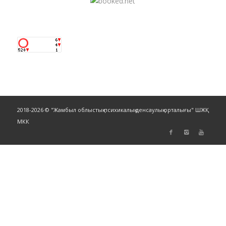
2018-2026 © "Жамбыл облыстық психикалық денсаулық орталығы" ШЖҚ
МКК