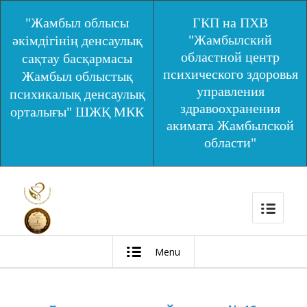
"Жамбыл облысы
ГКП на ПХВ
"Жамбылский
әкімдігінің денсаулық
областной центр
сақтау басқармасы
психического здоровья
Жамбыл облыстық
управления
психикалық денсаулық
здравоохранения
орталығы" ШЖҚ МКК
акимата Жамбылской
области"
Menu