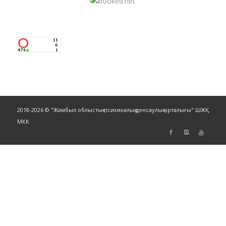
2018-2026 © "Жамбыл облыстық психикалық денсаулық орталығы" ШЖҚ
МКК