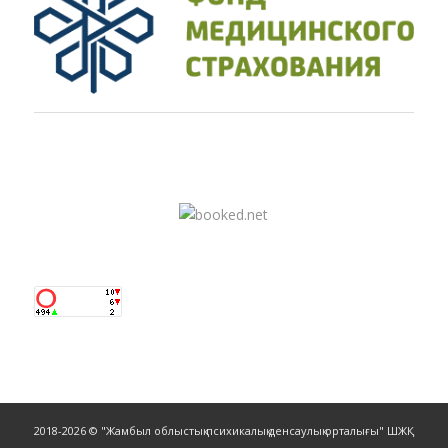
2018-2026 © "Жамбыл облыстық психикалық денсаулық орталығы" ШЖҚ