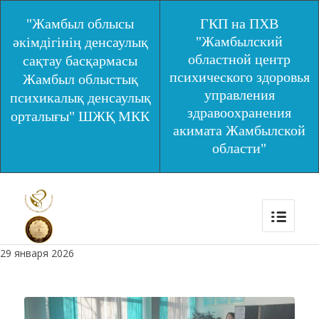
"Жамбыл облысы
ГКП на ПХВ
"Жамбылский
әкімдігінің денсаулық
областной центр
сақтау басқармасы
психического здоровья
Жамбыл облыстық
управления
психикалық денсаулық
здравоохранения
орталығы" ШЖҚ МКК
акимата Жамбылской
области"
29 января 2026