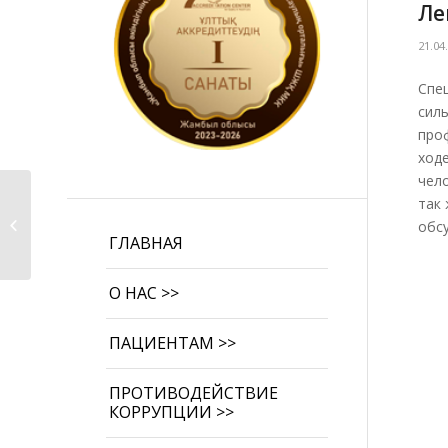
Ле
21.04
Спе
сил
про
ход
чел
Встреча в
так
«Спортивном клубе
обс
для лиц с
ГЛАВНАЯ
ограниченными...
О НАС >>
ПАЦИЕНТАМ >>
ПРОТИВОДЕЙСТВИЕ
КОРРУПЦИИ >>