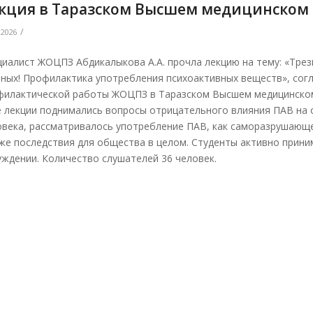
кция в Таразском Высшем медицинском
/
.2026
циалист ЖОЦПЗ Абдикалыкова А.А. прочла лекцию на тему: «Трез
ьных! Профилактика употребления психоактивных веществ», сог
филактической работы ЖОЦПЗ в Таразском Высшем медицинском
е лекции поднимались вопросы отрицательного влияния ПАВ на 
овека, рассматривалось употребление ПАВ, как саморазрушающе
 же последствия для общества в целом. Студенты активно прини
уждении. Количество слушателей 36 человек.