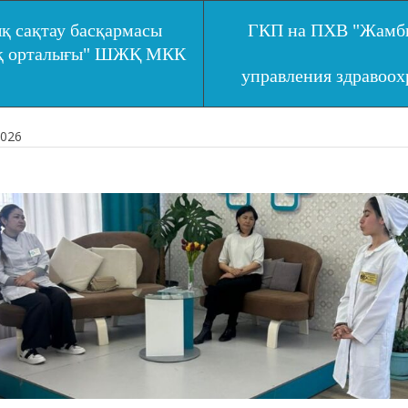
қ сақтау басқармасы
ГКП на ПХВ "Жамбы
ық орталығы" ШЖҚ МКК
управления здравоо
2026