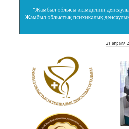
"Жамбыл облысы әкімдігінің денсаулы
Жамбыл облыстық психикалық денсаул
21 апреля 