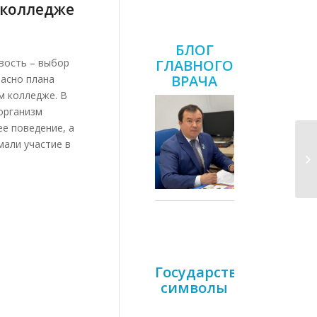
 колледже
БЛОГ
ГЛАВНОГО
вость – выбор
ВРАЧА
ласно плана
 колледже. В
организм
е поведение, а
мали участие в
Д
Государственные
символы