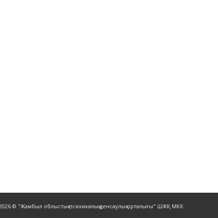
-2026 © "Жамбыл облыстық психикалық денсаулық орталығы" ШЖҚ МКК