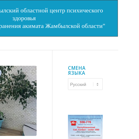
лский областной центр психического
здоровья
хранения акимата Жамбылской области"
СМЕНА
ЯЗЫКА
Смена
языка