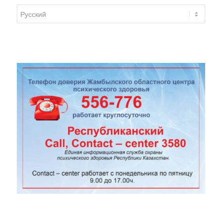
Смена
языка