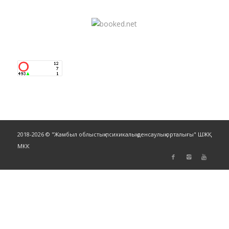
2018-2026 © "Жамбыл облыстық психикалық денсаулық орталығы" ШЖҚ
МКК