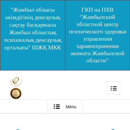
"Жамбыл облысы
ГКП на ПХВ
"Жамбылский
әкімдігінің денсаулық
областной центр
сақтау басқармасы
психического здоровья
Жамбыл облыстық
управления
психикалық денсаулық
здравоохранения
орталығы" ШЖҚ МКК
акимата Жамбылской
области"
Menu