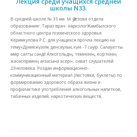
Лекция среди учащихся средней
школы N33.
В средней-школе № 33 им. М. Әуезова отдела
образованияг. Тараз врач- наркологЖамбылского
областного центра психического здоровья
Керимкулова Р.С. для учащихся прочла лекцию на
тему«Дүниежүзілік денсаулық күні -7 сәуір. Салауатты
өмір салты сәнді! Алкогольдің, темекінің, есірткінің
жасөспірімнің ағзасына әсері», охват слушателей
23человека. Роздан информационно-
коммуникационный материал (листовки, буклеты) по
формированию здорового образа жизни и
профилактике употребления алкогольных напитков,
табачных изделий, наркотических веществ.