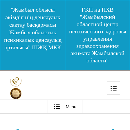
"Жамбыл облысы
ГКП на ПХВ
"Жамбылский
әкімдігінің денсаулық
областной центр
сақтау басқармасы
психического здоровья
Жамбыл облыстық
управления
психикалық денсаулық
здравоохранения
орталығы" ШЖҚ МКК
акимата Жамбылской
области"
Menu