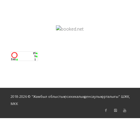
2018-2026 © "Жамбыл облыстық психикалық денсаулық орталығы" ШЖҚ
МКК