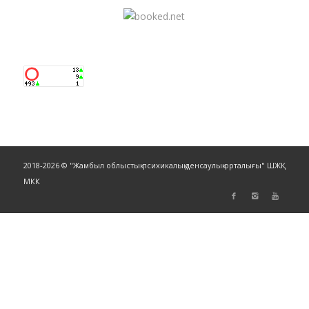
2018-2026 © "Жамбыл облыстық психикалық денсаулық орталығы" ШЖҚ
МКК