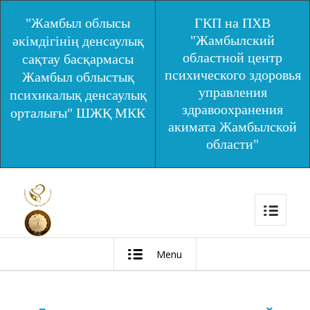
"Жамбыл облысы
ГКП на ПХВ
"Жамбылский
әкімдігінің денсаулық
областной центр
сақтау басқармасы
психического здоровья
Жамбыл облыстық
управления
психикалық денсаулық
здравоохранения
орталығы" ШЖҚ МКК
акимата Жамбылской
области"
Menu