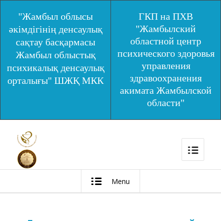
"Жамбыл облысы
ГКП на ПХВ
"Жамбылский
әкімдігінің денсаулық
областной центр
сақтау басқармасы
психического здоровья
Жамбыл облыстық
управления
психикалық денсаулық
здравоохранения
орталығы" ШЖҚ МКК
акимата Жамбылской
области"
Menu