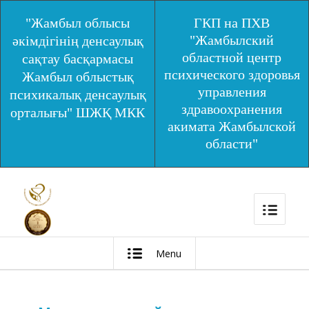
"Жамбыл облысы
ГКП на ПХВ
"Жамбылский
әкімдігінің денсаулық
областной центр
сақтау басқармасы
психического здоровья
Жамбыл облыстық
управления
психикалық денсаулық
здравоохранения
орталығы" ШЖҚ МКК
акимата Жамбылской
области"
Menu