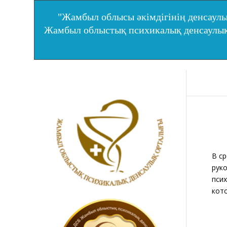
"Жамбыл облысы әкімдігінің денсаулы
Жамбыл облыстық психикалық денсаул
В с
рук
пси
кот