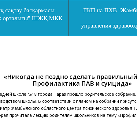
қ сақтау басқармасы
ГКП на ПХВ "Жамбы
ық орталығы" ШЖҚ МКК
управления здравоо
«Никогда не поздно сделать правильный
Профилактика ПАВ и суицида»
редней школе №18 города Тараз прошло родительское собрание,
оводством школы. В соответствии с планом на собрании присут
хиатр Жамбылского областного центра психического здоровья Т
орая прочитала лекцию родителям школьников на тему «Профил