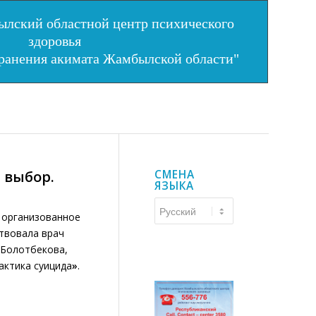
лский областной центр психического
здоровья
хранения акимата Жамбылской области"
 выбор.
СМЕНА
ЯЗЫКА
Смена
 организованное
языка
ствовала врач
.Болотбекова,
актика суицида
»
.