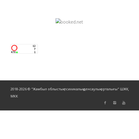
2018-2026 © "Жамбыл облыстық психикалық денсаулық орталығы" ШЖҚ
МКК