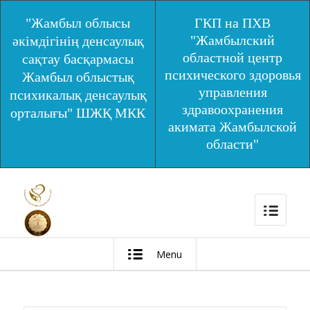
"Жамбыл облысы
ГКП на ПХВ
"Жамбылский
әкімдігінің денсаулық
областной центр
сақтау басқармасы
психического здоровья
Жамбыл облыстық
управления
психикалық денсаулық
здравоохранения
орталығы" ШЖҚ МКК
акимата Жамбылской
области"
Menu