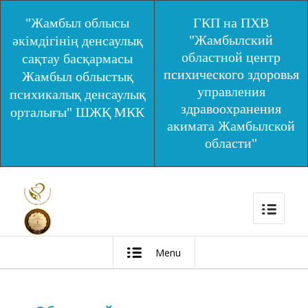
"Жамбыл облысы
ГКП на ПХВ
"Жамбылский
әкімдігінің денсаулық
областной центр
сақтау басқармасы
психического здоровья
Жамбыл облыстық
управления
психикалық денсаулық
здравоохранения
орталығы" ШЖҚ МКК
акимата Жамбылской
области"
Menu