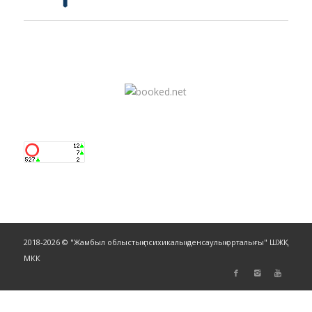
2018-2026 © "Жамбыл облыстық психикалық денсаулық орталығы" ШЖҚ
МКК