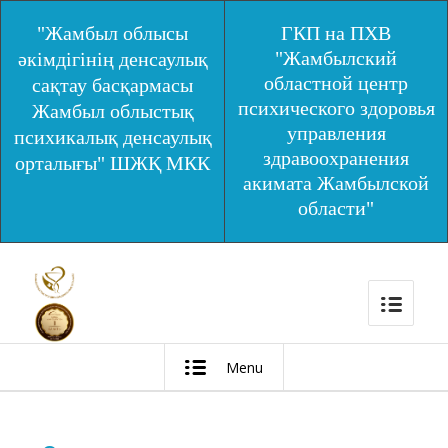
"Жамбыл облысы
ГКП на ПХВ
"Жамбылский
әкімдігінің денсаулық
областной центр
сақтау басқармасы
психического здоровья
Жамбыл облыстық
управления
психикалық денсаулық
здравоохранения
орталығы" ШЖҚ МКК
акимата Жамбылской
области"
Menu