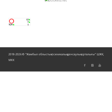
2018-2026 © "Жамбыл облыстық психикалық денсаулық орталығы" ШЖҚ
МКК