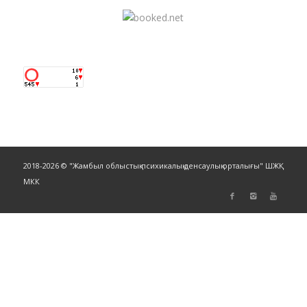
2018-2026 © "Жамбыл облыстық психикалық денсаулық орталығы" ШЖҚ
МКК