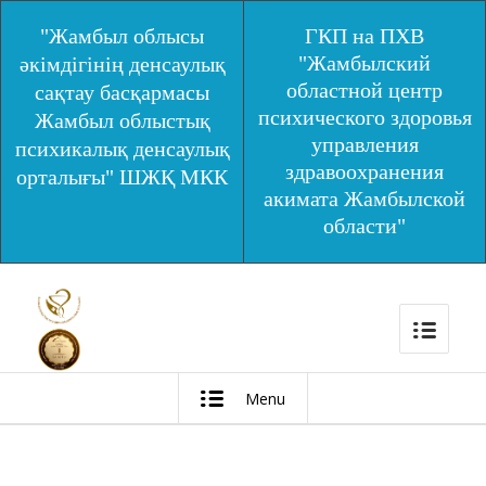
"Жамбыл облысы
ГКП на ПХВ
"Жамбылский
әкімдігінің денсаулық
областной центр
сақтау басқармасы
психического здоровья
Жамбыл облыстық
управления
психикалық денсаулық
здравоохранения
орталығы" ШЖҚ МКК
акимата Жамбылской
области"
Menu