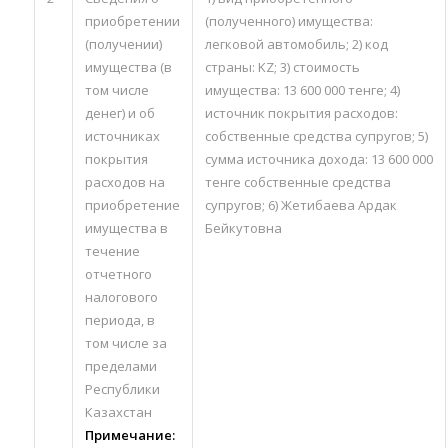
приобретении
(полученного) имущества:
(получении)
легковой автомобиль; 2) код
имущества (в
страны: KZ; 3) стоимость
том числе
имущества: 13 600 000 тенге; 4)
денег) и об
источник покрытия расходов:
источниках
собственные средства супругов; 5)
покрытия
сумма источника дохода: 13 600 000
расходов на
тенге собственные средства
приобретение
супругов; 6) Жетибаева Ардак
имущества в
Бейкутовна
течение
отчетного
налогового
периода, в
том числе за
пределами
Республики
Казахстан
Примечание
: