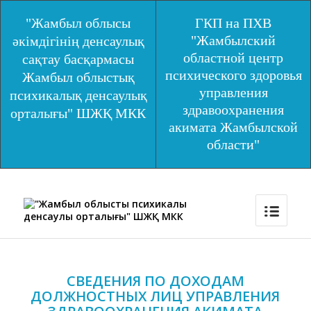
"Жамбыл облысы
ГКП на ПХВ
"Жамбылский
әкімдігінің денсаулық
областной центр
сақтау басқармасы
психического здоровья
Жамбыл облыстық
управления
психикалық денсаулық
здравоохранения
орталығы" ШЖҚ МКК
акимата Жамбылской
области"
СВЕДЕНИЯ ПО ДОХОДАМ
ДОЛЖНОСТНЫХ ЛИЦ УПРАВЛЕНИЯ