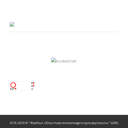
2018-2026 © "Жамбыл облыстық психикалық денсаулық орталығы" ШЖҚ