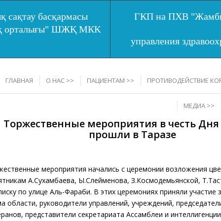
қ сақтау басқармасы
ГКП на ПХВ "Жамбы
ық орталығы" ШЖҚ МКК
управления здравоо
ГЛАВНАЯ
О НАС >>
ПАЦИЕНТАМ >>
ПРОТИВОДЕЙСТВИЕ КО
МЕДИА >>
Торжественные мероприятия в честь Дня
прошли в Таразе
жественные мероприятия начались с церемонии возложения цве
ятникам А.Сухамбаева, Ы.Сүлейменова, З.Космодемьянской, Т.Тас
лиску по улице Аль-Фараби. В этих церемониях приняли участие
ма области, руководители управлений, учреждений, председател
еранов, представители секретариата Ассамблеи и интеллигенции