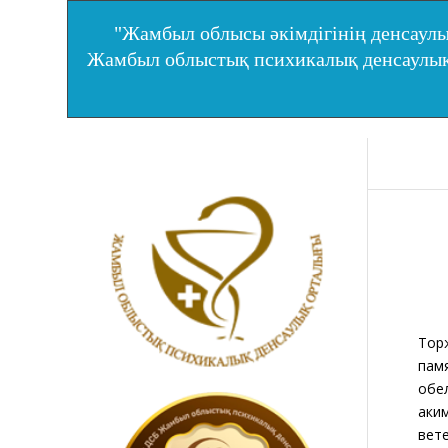
"Жамбыл облысы әкімдігінің денсаулы
Жамбыл облыстық психикалық денсаул
Тор
пам
обе
аки
вет