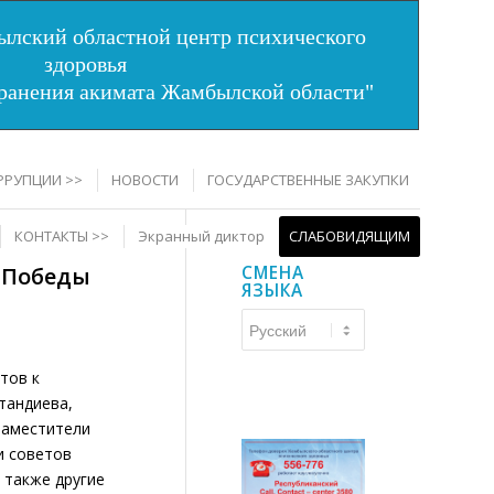
лский областной центр психического
здоровья
хранения акимата Жамбылской области"
РРУПЦИИ >>
НОВОСТИ
ГОСУДАРСТВЕННЫЕ ЗАКУПКИ
КОНТАКТЫ >>
Экранный диктор
СЛАБОВИДЯЩИМ
 Победы
СМЕНА
ЯЗЫКА
Смена
языка
тов к
тандиева,
 заместители
и советов
 также другие