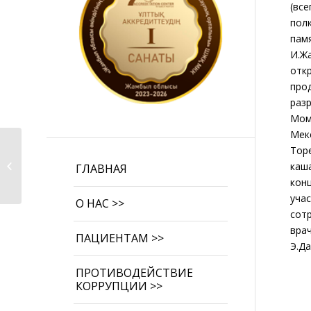
(все
полк
пам
И.Ж
отк
про
раз
Мом
Мек
Тор
Говорим нет
каш
ГЛАВНАЯ
коррупции!
кон
учас
О НАС >>
сотр
вра
ПАЦИЕНТАМ >>
Э.Д
ПРОТИВОДЕЙСТВИЕ
КОРРУПЦИИ >>