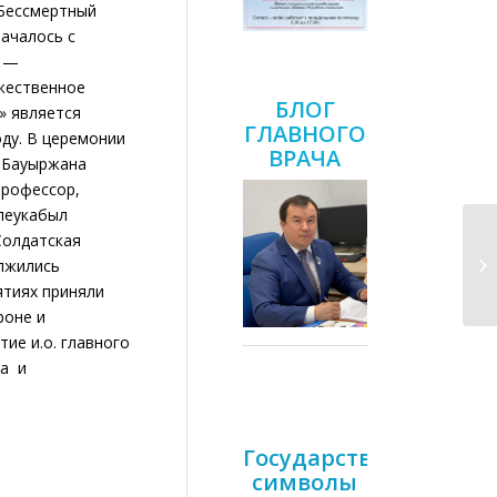
-Бессмертный
началось с
а —
ржественное
БЛОГ
» является
ГЛАВНОГО
ду. В церемонии
ВРАЧА
а Бауыржана
профессор,
леукабыл
Солдатская
олжились
ятиях приняли
роне и
ие и.о. главного
ва и
Государственные
символы