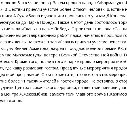
го около 5 тысяч человек). Затем прошел парад «Қаһарман ұлт 
». В шествии приняли участие более 2 тысяч человек. Шествие 
ятника А.Сухамбаева и участники прошлись по улицам Д.Конаев
ансугурова до Парка Победы. Также в этот день состоялось то
рытие зала «Славы» в парке Победы. Строительство зала «Славы
должением реставрационных работ парка, начатых в прошлом го
резания ленты на вхоже в зал «Славы» приняли участие невестк
ышулы Зейнеп Ахметова, лауреат Государственной премии РК, 
емтас Мырзахметулы, ветеран Великой Отечественной войны Т
ебеков. Кроме того, после этого в парке прошло мероприятие «
а», где кашу раздавали гостям. Праздничные мероприятия прод
цертной программой. Стоит отметить, что всего в этих меропри
тие более 11 тысяч жителей и гостей города. Не остались в сто
удники Центра психического здоровья, на шествии приняли участ
ча Центра Ж.Жексембиев, заместители главного врача Г.Каримо
аулетжанова.