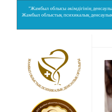
"Жамбыл облысы әкімдігінің денсаулы
Жамбыл облыстық психикалық денсаул