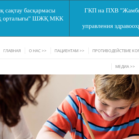
қ сақтау басқармасы
ГКП на ПХВ "Жамбы
ық орталығы" ШЖҚ МКК
управления здравоо
ГЛАВНАЯ
О НАС >>
ПАЦИЕНТАМ >>
ПРОТИВОДЕЙСТВИЕ КО
МЕДИА >>