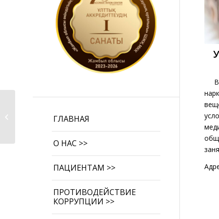
В Ж
нар
Суицид. О
вещ
деятельности
усл
ГЛАВНАЯ
телефона доверия
мед
при...
общ
О НАС >>
заня
Адре
ПАЦИЕНТАМ >>
ПРОТИВОДЕЙСТВИЕ
КОРРУПЦИИ >>