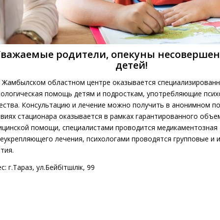
Уважаемые родители, опекуны несоверше
детей!
амбылском областном центре оказывается специализированн
кологическая помощь детям и подросткам, употребляющие пси
ества. Консультацию и лечение можно получить в анонимном п
овиях стационара оказывается в рамках гарантированного объе
ицинской помощи, специалистами проводится медикаментозная т
еукрепляющего лечения, психологами проводятся групповые и 
тия.
с: г.Тараз, ул.Бейбітшілік, 99