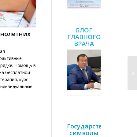
БЛОГ
ннолетних
ГЛАВНОГО
ВРАЧА
ая
хоактивные
орядке. Помощь в
ма бесплатной
ерапия, курс
индивидуальные
Государственные
символы