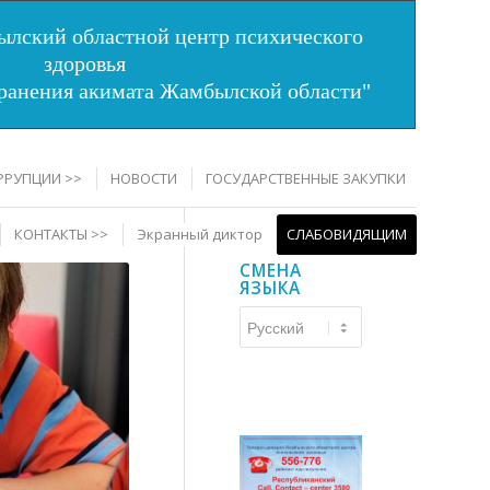
лский областной центр психического
здоровья
хранения акимата Жамбылской области"
РРУПЦИИ >>
НОВОСТИ
ГОСУДАРСТВЕННЫЕ ЗАКУПКИ
КОНТАКТЫ >>
Экранный диктор
СЛАБОВИДЯЩИМ
СМЕНА
ЯЗЫКА
Смена
языка