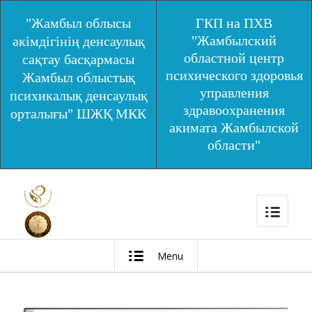
"Жамбыл облысы
ГКП на ПХВ
"Жамбылский
әкімдігінің денсаулық
областной центр
сақтау басқармасы
психического здоровья
Жамбыл облыстық
управления
психикалық денсаулық
здравоохранения
орталығы" ШЖҚ МКК
акимата Жамбылской
области"
Menu