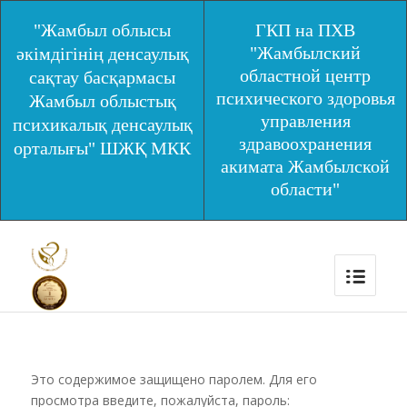
"Жамбыл облысы
ГКП на ПХВ
"Жамбылский
әкімдігінің денсаулық
областной центр
сақтау басқармасы
психического здоровья
Жамбыл облыстық
управления
психикалық денсаулық
здравоохранения
орталығы" ШЖҚ МКК
акимата Жамбылской
области"
Это содержимое защищено паролем. Для его
просмотра введите, пожалуйста, пароль: