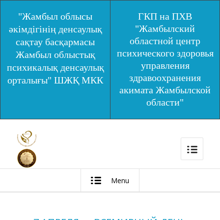
"Жамбыл облысы
ГКП на ПХВ
"Жамбылский
әкімдігінің денсаулық
областной центр
сақтау басқармасы
психического здоровья
Жамбыл облыстық
управления
психикалық денсаулық
здравоохранения
орталығы" ШЖҚ МКК
акимата Жамбылской
области"
Menu