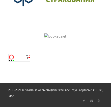
2018-2026 © "Жамбыл облыстық психикалық денсаулық орталығы" ШЖҚ
МКК