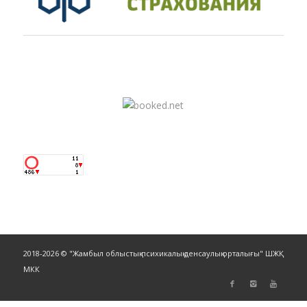
2018-2026 © "Жамбыл облыстық психикалық денсаулық орталығы" ШЖҚ
МКК