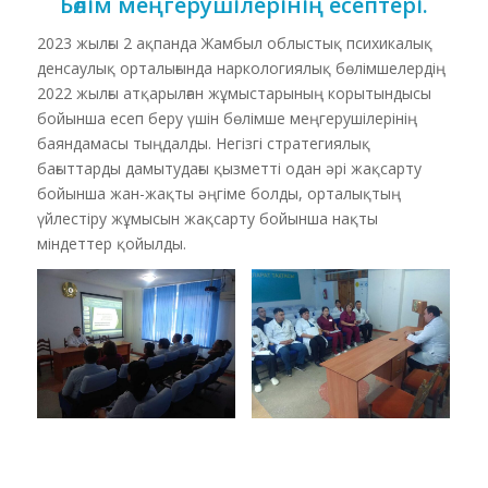
Бөлім меңгерушілерінің есептері.
2023 жылғы 2 ақпанда Жамбыл облыстық психикалық
денсаулық орталығында наркологиялық бөлімшелердің
2022 жылғы атқарылған жұмыстарының корытындысы
бойынша есеп беру үшін бөлімше меңгерушілерінің
баяндамасы тыңдалды. Негізгі стратегиялық
бағыттарды дамытудағы қызметті одан әрі жақсарту
бойынша жан-жақты әңгіме болды, орталықтың
үйлестіру жұмысын жақсарту бойынша нақты
міндеттер қойылды.