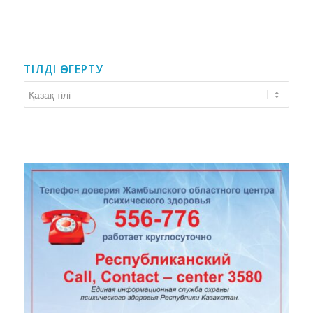
ТІЛДІ ӨЗГЕРТУ
Тілді
өзгерту