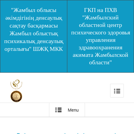
"Жамбыл облысы
ГКП на ПХВ
"Жамбылский
әкімдігінің денсаулық
областной центр
сақтау басқармасы
психического здоровья
Жамбыл облыстық
управления
психикалық денсаулық
здравоохранения
орталығы" ШЖҚ МКК
акимата Жамбылской
области"
Menu