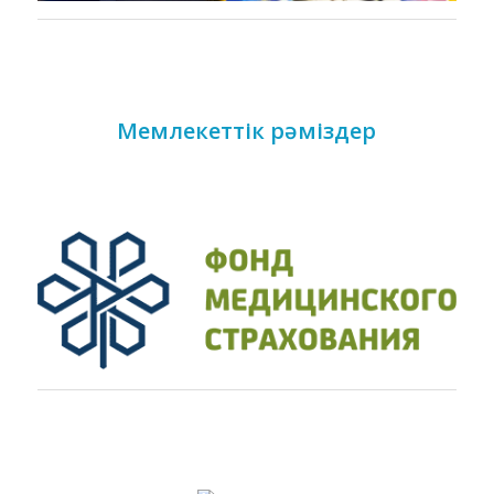
Мемлекеттік рәміздер