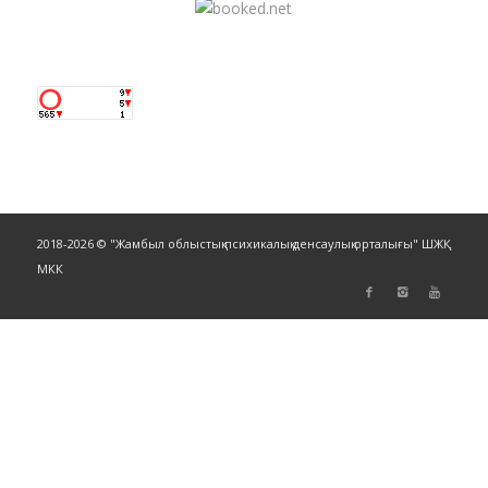
2018-2026 © "Жамбыл облыстық психикалық денсаулық орталығы" ШЖҚ
МКК