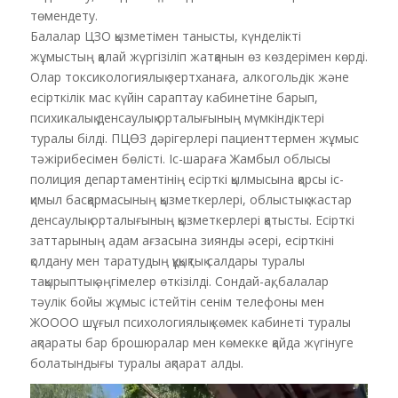
төмендету.
Балалар ЦЗО қызметімен танысты, күнделікті
жұмыстың қалай жүргізіліп жатқанын өз көздерімен көрді.
Олар токсикологиялық зертханаға, алкогольдік және
есірткілік мас күйін сараптау кабинетіне барып,
психикалық денсаулық орталығының мүмкіндіктері
туралы білді. ПЦӨЗ дәрігерлері пациенттермен жұмыс
тәжірибесімен бөлісті. Іс-шараға Жамбыл облысы
полиция департаментінің есірткі қылмысына қарсы іс-
қимыл басқармасының қызметкерлері, облыстық жастар
денсаулық орталығының қызметкерлері қатысты. Есірткі
заттарының адам ағзасына зиянды әсері, есірткіні
қолдану мен таратудың құқықтық салдары туралы
тақырыптық әңгімелер өткізілді. Сондай-ақ, балалар
тәулік бойы жұмыс істейтін сенім телефоны мен
ЖОООО шұғыл психологиялық көмек кабинеті туралы
ақпараты бар брошюралар мен көмекке қайда жүгінуге
болатындығы туралы ақпарат алды.