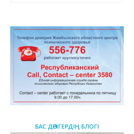
өзгерту
БАС ДӘРІГЕРДІҢ БЛОГІ