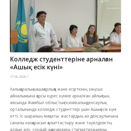
Колледж студенттеріне арналған
«Ашық есік күні»
/
17.06.2026
Халықаралық нашақорлыққа және есірткінің заңсыз
айналымына қарсы күрес күніне арналған айлықтың
аясында Жамбыл облыстық психикалық денсаулық
орталығында колледж студенттері үшін Ашық есік күні
өтті. Іс-шараның мақсаты: жастардың өз денсаулығына
саналы көзқарасын қалыптастыру және тәуелділіктің
алдын алу, сондай-ақ қоғамдағы стигматизацияны