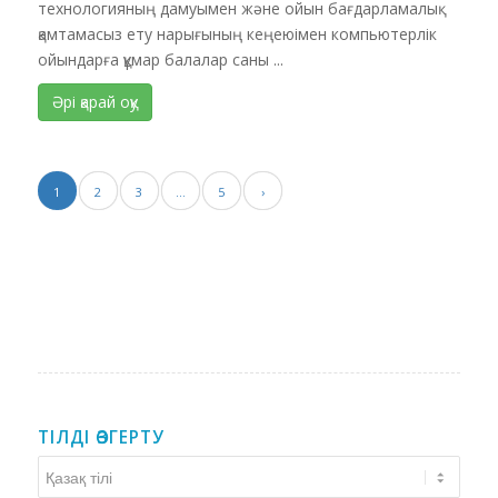
технологияның дамуымен және ойын бағдарламалық
қамтамасыз ету нарығының кеңеюімен компьютерлік
ойындарға құмар балалар саны ...
Әрі қарай оқу
1
2
3
…
5
›
ТІЛДІ ӨЗГЕРТУ
Тілді
өзгерту