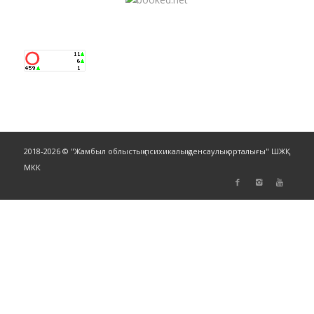
2018-2026 © "Жамбыл облыстық психикалық денсаулық орталығы" ШЖҚ
МКК