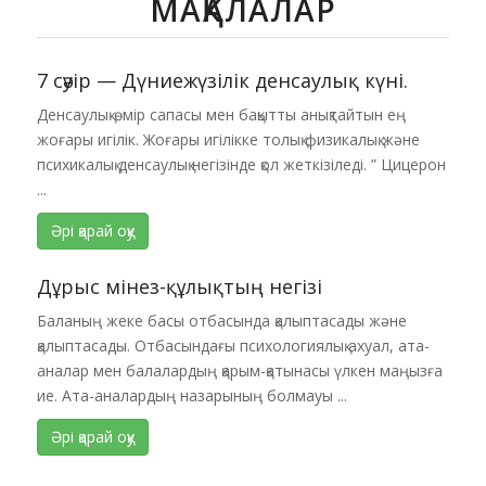
МАҚАЛАЛАР
7 сәуір — Дүниежүзілік денсаулық күні.
Денсаулық-өмір сапасы мен бақытты анықтайтын ең
жоғары игілік. Жоғары игілікке толық физикалық және
психикалық денсаулық негізінде қол жеткізіледі. ” Цицерон
...
Әрі қарай оқу
Дұрыс мінез-құлықтың негізі
Баланың жеке басы отбасында қалыптасады және
қалыптасады. Отбасындағы психологиялық ахуал, ата-
аналар мен балалардың қарым-қатынасы үлкен маңызға
ие. Ата-аналардың назарының болмауы ...
Әрі қарай оқу