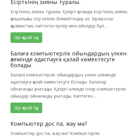
Есірткінің зияны туралы.
Есірткінің зияны туралы. Қазіргі қоғамда есірткінің зияны
қаншалықты зор екенін білмейтіндер аз. Бірақ соған
қарамастан, көптеген ерлер мен әйелдер бұл ...
Әрі қарай оқу
Балаға компьютерлік ойындардың үлкен
әлемінде адаспауға қалай көмектесуге
болады.
Балаға компьютерлік ойындардың үлкен әлемінде
адаспауға қалай көмектесуге болады. Балалар
ойнағанды ұнатады. Қазіргі әлемде олар компьютерлік
ойындар ойнағанды ұнатады. Көптеген ...
Әрі қарай оқу
Компьютер дос па, жау ма?​
Компьютер дос па, жау ма?​ Компьютерлік