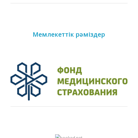
Мемлекеттік рәміздер