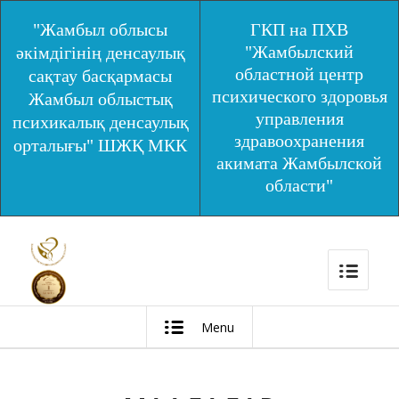
"Жамбыл облысы
ГКП на ПХВ
"Жамбылский
әкімдігінің денсаулық
областной центр
сақтау басқармасы
психического здоровья
Жамбыл облыстық
управления
психикалық денсаулық
здравоохранения
орталығы" ШЖҚ МКК
акимата Жамбылской
области"
Menu