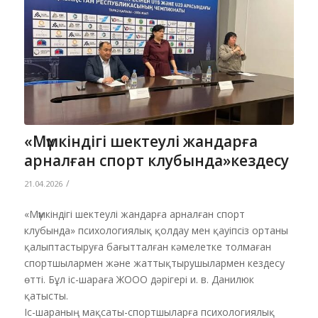
«Мүмкіндігі шектеулі жандарға
арналған спорт клубында»кездесу
/
21.04.2026
«Мүмкіндігі шектеулі жандарға арналған спорт
клубында» психологиялық қолдау мен қауіпсіз ортаны
қалыптастыруға бағытталған кәмелетке толмаған
спортшылармен және жаттықтырушылармен кездесу
өтті. Бұл іс-шараға ЖООО дәрігері и. в. Данилюк
қатысты.
Іс-шараның мақсаты-спортшыларға психологиялық