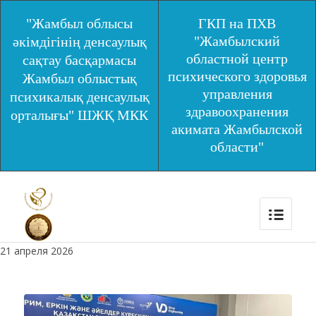
"Жамбыл облысы
ГКП на ПХВ
"Жамбылский
әкімдігінің денсаулық
областной центр
сақтау басқармасы
психического здоровья
Жамбыл облыстық
управления
психикалық денсаулық
здравоохранения
орталығы" ШЖҚ МКК
акимата Жамбылской
области"
21 апреля 2026