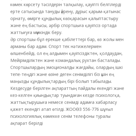
көмек көрсету тәсілдерін талқылау, қауіпті белгілерді
ерте сатысында тануды үйрену, дұрыс қарым-қатынас
орнату, өмірге құндылық көзқарасын қалыптастыру
және ең бастысы, әрбір спортшыға қауіпсіз ортада
жаттығуға мүмкіндік беру.
Әр спортшы-бұл ерекше қабілеттері бар, өз жолы мен
арманы бар адам. Спорт тек нәтижелермен
өлшенбейді, ол ең алдымен қауіпсіздіктен, қолдаудан,
Мейірімділіктен және командалық рухтан басталады.
Спортшылардың эмоционалды жағдайы, олардың ішкі
тепе-теңдігі және өзіне деген сенімділігі біз үшін ең
маңызды құндылықтардың бірі болып табылады.
Кездесуде берілген ақпараттың пайдалы екендігі және
кез-келген қиындықтар туындаған кезде психологқа,
жаттықтырушыға немесе сенімді адамға хабарласу
қажет екендігі атап өтілді. ЖООӨЗ 556-776 шұғыл
психологиялық көмекке сенім телефоны туралы
ақпарат берілді