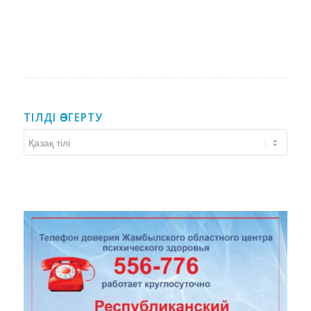
ТІЛДІ ӨЗГЕРТУ
Тілді
өзгерту