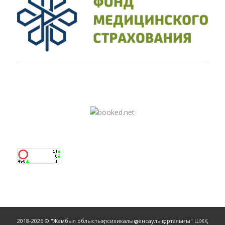
2018-2026 © "Жамбыл облыстық психикалық денсаулық орталығы" ШЖҚ