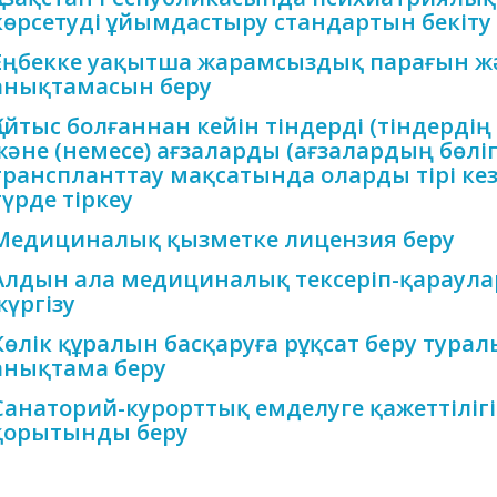
көрсетуді ұйымдастыру стандартын бекіту
Еңбекке уақытша жарамсыздық парағын ж
анықтамасын беру
Қайтыс болғаннан кейін тіндерді (тіндердің 
және (немесе) ағзаларды (ағзалардың бөліг
транспланттау мақсатында оларды тірі кезі
түрде тіркеу
Медициналық қызметке лицензия беру
Алдын ала медициналық тексеріп-қараул
жүргізу
Көлік құралын басқаруға рұқсат беру турал
анықтама беру
Санаторий-курорттық емделуге қажеттіліг
қорытынды беру