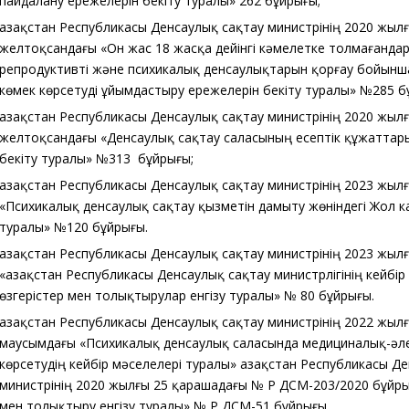
пайдалану ережелерін бекіту туралы» 262 бұйрығы;
Қазақстан Республикасы Денсаулық сақтау министрінің 2020 жыл
желтоқсандағы «Он жас 18 жасқа дейінгі кәмелетке толмағанда
репродуктивті және психикалық денсаулықтарын қорғау бойын
көмек көрсетуді ұйымдастыру ережелерін бекіту туралы» №285 б
Қазақстан Республикасы Денсаулық сақтау министрінің 2020 жыл
желтоқсандағы «Денсаулық сақтау саласының есептік құжаттары
бекіту туралы» №313 бұйрығы;
Қазақстан Республикасы Денсаулық сақтау министрінің 2023 жыл
«Психикалық денсаулық сақтау қызметін дамыту жөніндегі Жол к
туралы» №120 бұйрығы.
Қазақстан Республикасы Денсаулық сақтау министрінің 2023 жыл
«Қазақстан Республикасы Денсаулық сақтау министрлігінің кейбі
өзгерістер мен толықтырулар енгізу туралы» № 80 бұйрығы.
Қазақстан Республикасы Денсаулық сақтау министрінің 2022 жыл
маусымдағы «Психикалық денсаулық саласында медициналық-әле
көрсетудің кейбір мәселелері туралы» Қазақстан Республикасы Д
министрінің 2020 жылғы 25 қарашадағы № ҚР ДСМ-203/2020 бұйры
мен толықтыру енгізу туралы» № ҚР ДСМ-51 бұйрығы.