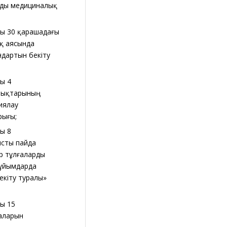
лды медициналық
ғы 30 қарашадағы
қ аясында
ндартын бекіту
ғы 4
алықтарының
иялау
йрығы;
ғы 8
ысты пайда
р тұлғаларды
 ұйымдарда
екіту туралы»
ғы 15
аларын