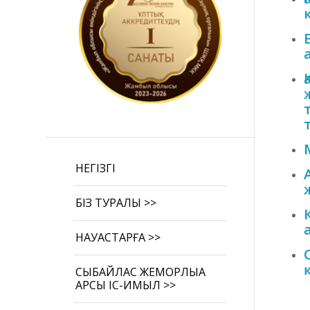
НЕГІЗГІ
БІЗ ТУРАЛЫ >>
НАУҚАСТАРҒА >>
СЫБАЙЛАС ЖЕМҚОРЛЫҚҚА
ҚАРСЫ ІС-ҚИМЫЛ >>