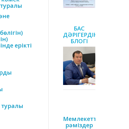
 туралы
әне
БАС
бөлігін)
ДӘРІГЕРДІҢ
ін)
БЛОГІ
нде ерікті
арды
ы
і туралы
Мемлекеттік
рәміздер