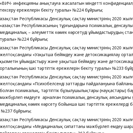
«ВИЧ- инфекцияны анықтауға жасалатын міндетті конфиденциа
тексеру ережелерін бекіту туралы» №224 бұйрығы;
Қазақстан Республикасы Денсаулық сақтау министрінің 2020 жыл
«Қазақстан Республикасының тұрғындарына психикалық денсаулы
медициналық – әлеуметтік көмек көрсетуді ұйымдастырудың ста
туралы» №224 бұйрығы;
Қазақстан Республикасы Денсаулық сақтау министрінің 2020 жыл
желтоқсандағы «Уақытша бейімдеу және детоксикациялау орт
қызметін ұйымдастыру және уақытша бейімдеу және детоксикац
орталығының ішкі тәртіптік ережелерін бекіту туралы» №233 бұ
Қазақстан Республикасы Денсаулық сақтау министрінің 2020 жыл
желтоқсандағы «Психобелсенді заттарды пайдалануына байлан
болған психикалық, тәртіптік бұзылушылықтары (науқастары) ба
мәжбүрлеп емдеуге арналған психикалық денсаулық аясындағы
медициналық көмек көрсету бойынша ішкі тәртіптік ережелерді б
№237 бұйрығы;
Қазақстан Республикасы Денсаулық сақтау министрінің 2020 жыл
желтоқсандағы «Медициналық сипаттағы мәжбүрлеп емдеу шар