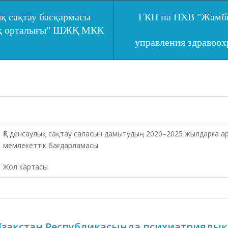
қ сақтау басқармасы
ГКП на ПХВ "Жамбы
ық орталығы" ШЖҚ МКК
управления здравоо
ҚР денсаулық сақтау саласын дамытудың 2020–2025 жылдарға а
мемлекеттік бағдарламасы
Жол картасы
Қазақстан Республикасында психиатриялық