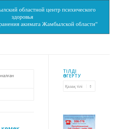
лский областной центр психического
здоровья
хранения акимата Жамбылской области"
ТІЛДІ
рналған
ӨЗГЕРТУ
Тілді
өзгерту
 көмек