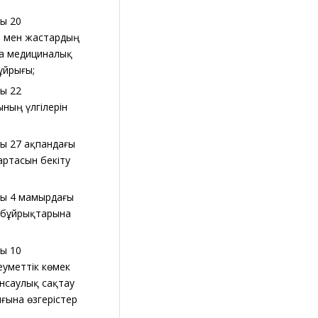
ғы 20
р мен жастардың
ша медициналық
ұйрығы;
ғы 22
ның үлгілерін
ғы 27 ақпандағы
артасын бекіту
ғы 4 мамырдағы
р бұйрықтарына
ғы 10
уметтік көмек
енсаулық сақтау
ғына өзгерістер