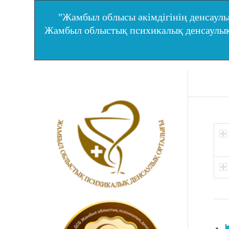
"Жамбыл облысы әкімдігінің денсаулы
Жамбыл облыстық психикалық денсаул