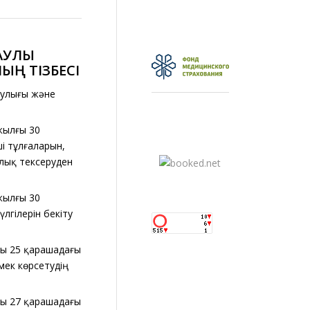
УЛЫҚ
ЫНЫҢ
ТІЗБЕСІ
аулығы және
 жылғы 30
ші тұлғаларын,
алық тексеруден
 жылғы 30
лгілерін бекіту
ғы 25 қарашадағы
мек көрсетудің
ғы 27 қарашадағы