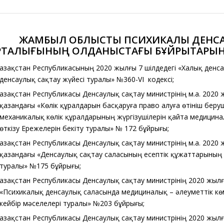
ЖАМБЫЛ ОБЛЫСТЫҚ ПСИХИКАЛЫҚ ДЕНСА
РТАЛЫҒЫНЫҢ ҚОЛДАНЫСТАҒЫ БҰЙРЫҚТАР
Қазақстан Республикасының 2020 жылғы 7 шілдедегі «Халық денс
денсаулық сақтау жүйесі туралы» №360-VI кодексі;
Қазақстан Республикасы Денсаулық сақтау министрінің м.а. 2020
қазандағы «Көлік құралдарын басқаруға право алуға өтініш беру
механикалық көлік құралдарының жүргізушілерін қайта медицин
өткізу Ережелерін бекіту туралы» № 172 бұйрығы;
Қазақстан Республикасы Денсаулық сақтау министрінің м.а. 2020
қазандағы «Денсаулық сақтау саласының есептік құжаттарының ү
туралы» №175 бұйрығы;
Қазақстан Республикасы Денсаулық сақтау министрінің 2020 жыл
«Психикалық денсаулық саласында медициналық – әлеуметтік кө
кейбір мәселелері туралы» №203 бұйрығы;
Қазақстан Республикасы Денсаулық сақтау министрінің 2020 жыл