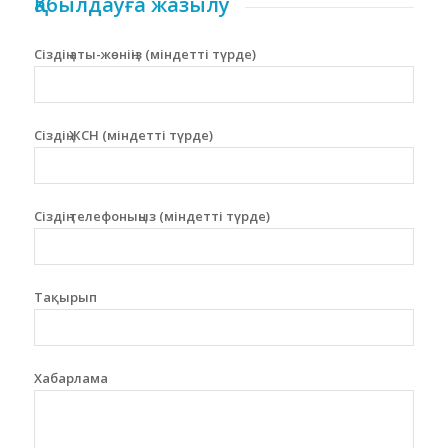
Қабылдауға жазылу
Сіздің аты-жөніңіз (міндетті түрде)
Сіздің ЖСН (міндетті түрде)
Сіздің телефоныңыз (міндетті түрде)
Тақырып
Хабарлама