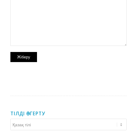
ТІЛДІ ӨЗГЕРТУ
Тілді
өзгерту