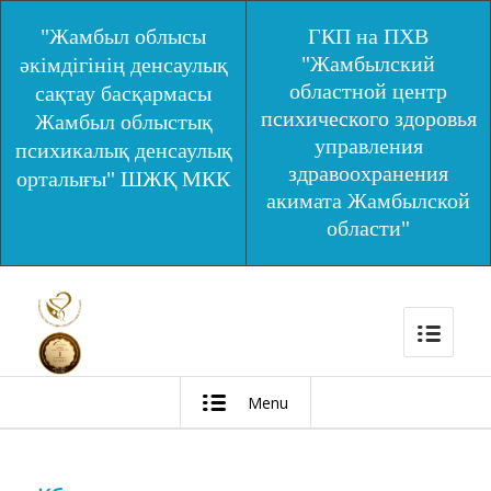
"Жамбыл облысы
ГКП на ПХВ
"Жамбылский
әкімдігінің денсаулық
областной центр
сақтау басқармасы
психического здоровья
Жамбыл облыстық
управления
психикалық денсаулық
здравоохранения
орталығы" ШЖҚ МКК
акимата Жамбылской
области"
Menu