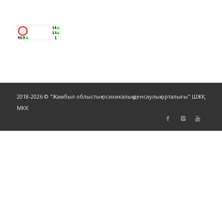
2018-2026 © "Жамбыл облыстық психикалық денсаулық орталығы" ШЖҚ
МКК