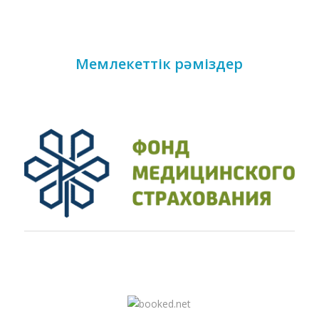
Мемлекеттік рәміздер