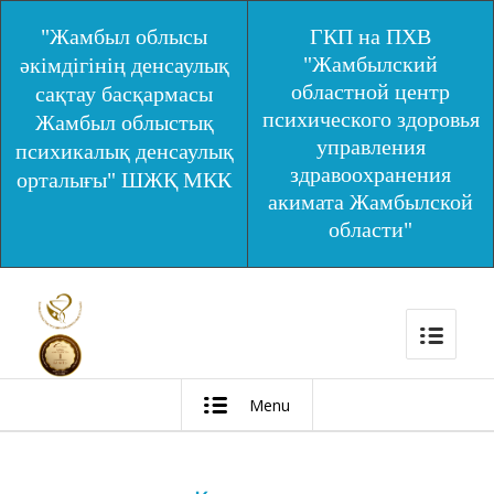
"Жамбыл облысы
ГКП на ПХВ
"Жамбылский
әкімдігінің денсаулық
областной центр
сақтау басқармасы
психического здоровья
Жамбыл облыстық
управления
психикалық денсаулық
здравоохранения
орталығы" ШЖҚ МКК
акимата Жамбылской
области"
Menu