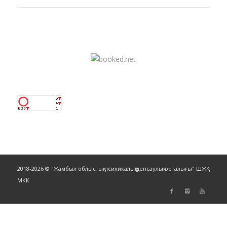
2018-2026 © "Жамбыл облыстық психикалық денсаулық орталығы" ШЖҚ
МКК