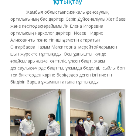
Құттықтау
Жамбыл облыстық психикалық денсаулық
орталығының бас дәрігері Серік Дүйсенәліұлы Жетібаев
және кәсіподақ төрайымы Ли Елена Игоревна
орталықтың нарколог дәрігері
Исаев Идрис
Аликовичты және тігінші қызметін атқаратын
Онгарбаева Назым Мажитовна мерейтойларымен
шын жүректен құттықтады. Осы қуанышты күнде
әрқайсыларыңызға сәттілік, үлкен бақыт, жақсы
денсаулық, өмірде бақытты, ұжымда беделді, сыйлы боп
тек биіктерден көріне беріңіздер деген ізгі ниетін
білдіріп барша ұжымнын атынан құттықтады.