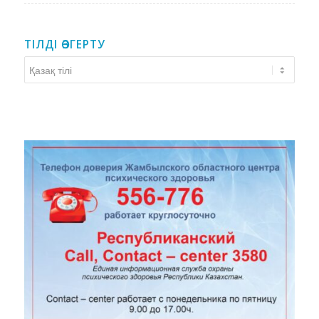
ТІЛДІ ӨЗГЕРТУ
Тілді
өзгерту