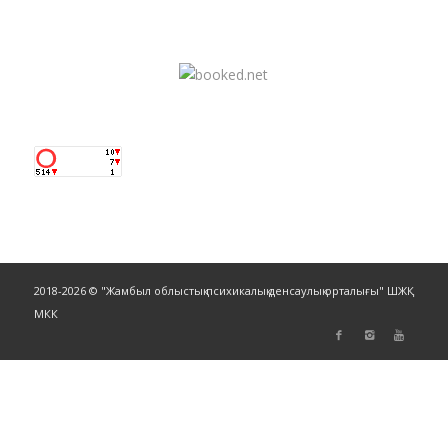
2018-2026 © "Жамбыл облыстық психикалық денсаулық орталығы" ШЖҚ
МКК