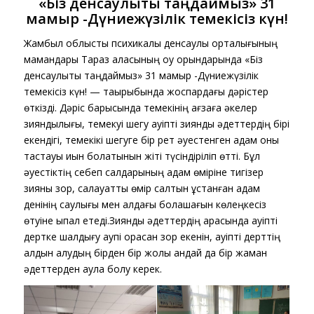
«Біз денсаулықты таңдаймыз» 31
мамыр -Дүниежүзілік темекісіз күн!
Жамбыл облыстық психикалық денсаулық орталығының
мамандары Тараз қаласының оқу орындарында «Біз
денсаулықты таңдаймыз» 31 мамыр -Дүниежүзілік
темекісіз күн! — тақырыбында жоспардағы дәрістер
өткізді. Дәріс барысында темекінің ағзаға әкелер
зияндылығы, темекуі шегу қауіпті зиянды әдеттердің бірі
екендігі, темекікі шегуге бір рет әуестенген адам оны
тастауы қиын болатынын жіті түсіндіріліп өтті. Бұл
әуестіктің себеп салдарының адам өміріне тигізер
зияны зор, салауатты өмір салтын ұстанған адам
денінің саулығы мен алдағы болашағын көлеңкесіз
өтуіне ықпал етеді.Зиянды әдеттердің арқасында қауіпті
дертке шалдығу қаупі орасан зор екенін, қауіпті дерттің
алдын алудың бірден бір жолы қандай да бір жаман
әдеттерден аулақ болу керек.