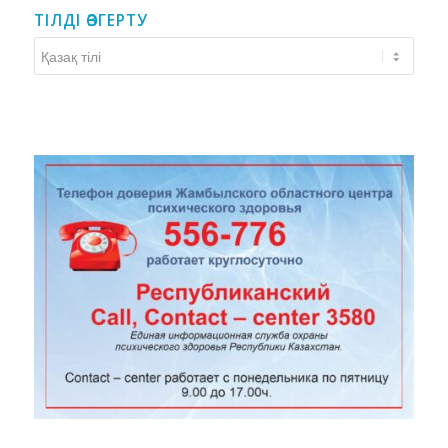
ТІЛДІ ӨЗГЕРТУ
Тілді
өзгерту