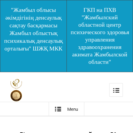
"Жамбыл облысы
ГКП на ПХВ
"Жамбылский
әкімдігінің денсаулық
областной центр
сақтау басқармасы
психического здоровья
Жамбыл облыстық
управления
психикалық денсаулық
здравоохранения
орталығы" ШЖҚ МКК
акимата Жамбылской
области"
Menu