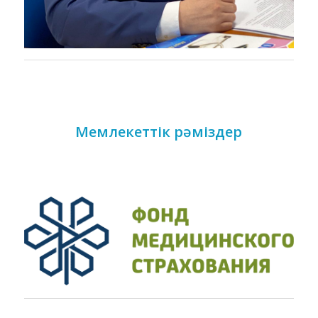
Мемлекеттік рәміздер