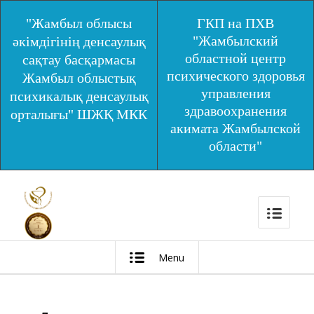
"Жамбыл облысы
ГКП на ПХВ
"Жамбылский
әкімдігінің денсаулық
областной центр
сақтау басқармасы
психического здоровья
Жамбыл облыстық
управления
психикалық денсаулық
здравоохранения
орталығы" ШЖҚ МКК
акимата Жамбылской
области"
Menu