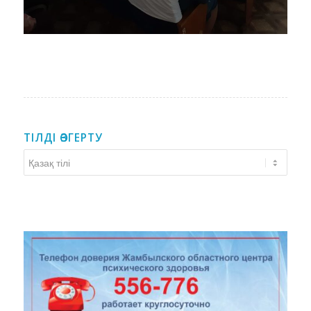
ТІЛДІ ӨЗГЕРТУ
Тілді
өзгерту