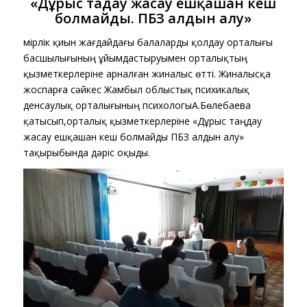
«Дұрыс таңдау жасау ешқашан кеш
болмайды. ПБЗ алдын алу»
Өмірлік қиын жағдайдағы балаларды қолдау орталығы
басшылығының ұйымдастыруымен орталықтың
қызметкерлеріне арналған жиналыс өтті. Жиналысқа
жоспарға сәйкес Жамбыл облыстық психикалық
денсаулық орталығының психологыА.Бөлебаева
қатысып,орталық қызметкерлеріне «Дұрыс таңдау
жасау ешқашан кеш болмайды ПБЗ алдын алу»
тақырыбында дәріс оқыды.