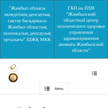
"Жамбыл облысы
ГКП на ПХВ
"Жамбылский
әкімдігінің денсаулық
областной центр
сақтау басқармасы
психического здоровья
Жамбыл облыстық
управления
психикалық денсаулық
здравоохранения
орталығы" ШЖҚ МКК
акимата Жамбылской
области"
Menu