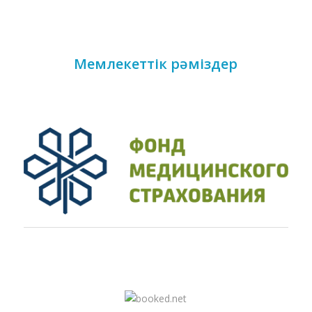
Мемлекеттік рәміздер