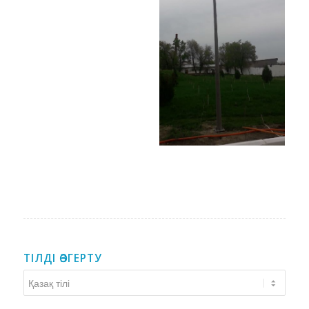
ТІЛДІ ӨЗГЕРТУ
Тілді
өзгерту