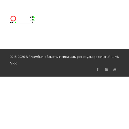
2018-2026 © "Жамбыл облыстық психикалық денсаулық орталығы" ШЖҚ
МКК