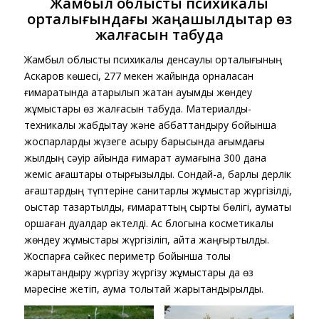
Жамбыл облыстық психикалық
орталығындағы жаңашылдықтар өз
жалғасын табуда
Жамбыл облыстық психикалық денсаулық орталығының
Аскаров көшесі, 277 мекен жайында орналасқан
ғимаратында атқарылып жатқан ауқымды жөндеу
жұмыстары өз жалғасын табуда. Материалды-
техникалық жабдықтау және аббаттандыру бойынша
жоспарларды жүзеге асыру барысында ағымдағы
жылдың сәуір айында ғимарат аумағына 300 дана
жеміс ағаштары отырғызылды. Сондай-ақ, барлық дерлік
ағаштардың түптеріне санитарлық жұмыстар жүргізілді,
қоқыстар тазартылды, ғимараттың сырты бөлігі, аумақты
қоршаған дуалдар әктелді. Ас блогына косметикалық
жөндеу жұмыстары жүргізіліп, қайта жаңғыртылды.
Жоспарға сәйкес периметр бойынша толық
жарықтандыру жүргізу жүргізу жұмыстары да өз
мәресіне жетіп, аумақ толықтай жарықтандырылды.