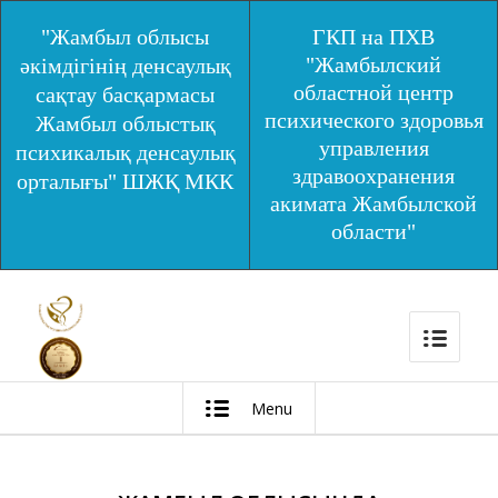
"Жамбыл облысы
ГКП на ПХВ
"Жамбылский
әкімдігінің денсаулық
областной центр
сақтау басқармасы
психического здоровья
Жамбыл облыстық
управления
психикалық денсаулық
здравоохранения
орталығы" ШЖҚ МКК
акимата Жамбылской
области"
Menu