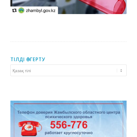
ТІЛДІ ӨЗГЕРТУ
Тілді
өзгерту