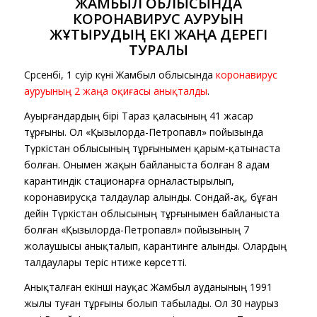
ЖАМБЫЛ ОБЛЫСЫНДА
КОРОНАВИРУС АУРУЫН
ЖҰҚТЫРУДЫҢ ЕКІ ЖАҢА ДЕРЕГІ
ТУРАЛЫ
Сәрсенбі, 1 сәуір күні Жамбыл облысында
коронавирус
ауруының 2 жаңа оқиғасы анықталды
.
Ауырғандардың бірі Тараз қаласының 41 жасар
тұрғыны. Ол «Қызылорда-Петропавл» пойызында
Түркістан облысының тұрғынымен қарым-қатынаста
болған. Онымен жақын байланыста болған 8 адам
карантиндік стационарға орналастырылып,
коронавирусқа талдаулар алынды. Сондай-ақ, бұған
дейін Түркістан облысының тұрғынымен байланыста
болған «Қызылорда-Петропавл» пойызының 7
жолаушысы анықталып, карантинге алынды. Олардың
талдаулары теріс нәтиже көрсетті.
Анықталған екінші науқас Жамбыл ауданының 1991
жылы туған тұрғыны болып табылады. Ол 30 наурыз