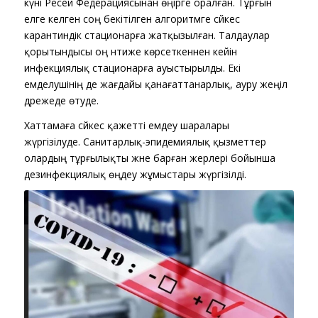
күні Ресей Федерациясынан өңірге оралған. Тұрғын
елге келген соң бекітілген алгоритмге сәйкес
карантиндік стационарға жатқызылған. Талдаулар
қорытындысы оң нәтиже көрсеткеннен кейін
инфекциялық стационарға ауыстырылды. Екі
емделушінің де жағдайы қанағаттанарлық, ауру жеңіл
дәрежеде өтуде.
Хаттамаға сәйкес қажетті емдеу шаралары
жүргізілуде. Санитарлық-эпидемиялық қызметтер
олардың тұрғылықты және барған жерлері бойынша
дезинфекциялық өңдеу жұмыстары жүргізілді.