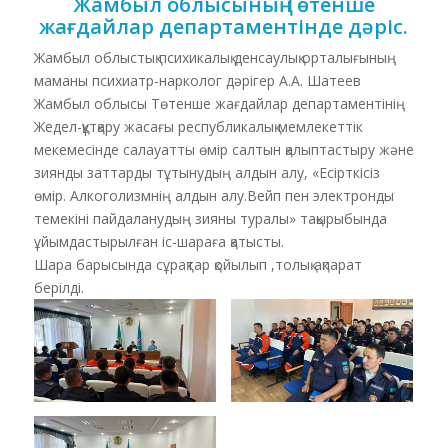
Жамбыл
облысының
Төтенше
жағдайлар
департаментінде
дәріс
.
Жамбыл облыстық психикалық денсаулық орталығының
маманы психиатр-нарколог дәрігер А.А. Шатеев
Жамбыл облысы Төтенше жағдайлар департаментінің
Жедел-құтқару жасағы республикалық мемлекеттік
мекемесінде салауатты өмір салтын қалыптастыру және
зиянды заттарды тұтынудың алдын алу, «Есірткісіз
өмір. Алкоголизмнің алдын алу.Вейп пен электронды
темекіні пайдаланудың зияны туралы» тақырыбында
ұйымдастырылған іс-шараға қатысты.
Шара барысында сұрақтар қойылып ,толық ақпарат
берілді.