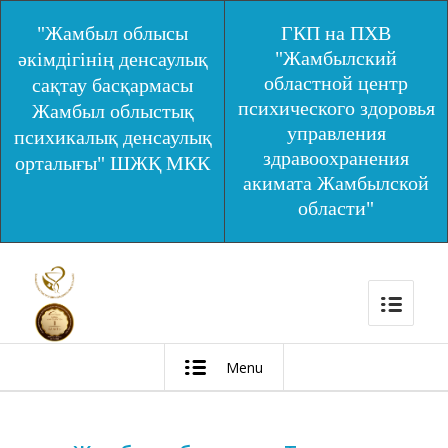
"Жамбыл облысы
ГКП на ПХВ
"Жамбылский
әкімдігінің денсаулық
областной центр
сақтау басқармасы
психического здоровья
Жамбыл облыстық
управления
психикалық денсаулық
здравоохранения
орталығы" ШЖҚ МКК
акимата Жамбылской
области"
Menu