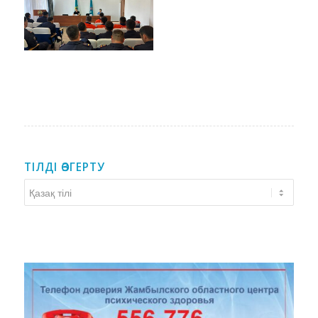
ТІЛДІ ӨЗГЕРТУ
Тілді
өзгерту