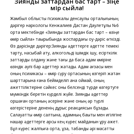
Зиянды заттардан бас тарт – өзіңе
өмір сыйла!
Жамбыл облыстық психикалық денсаулық орталығының
дәрігер наркологы Кенжалиев Дастан Даулетұлы №6
орта мектебінде «Зиянды заттардан бас тарт – өзіңе
өмір сыйла» тақырыбында жоспардағы оқу-дәріс өткізді.
Өз дәрісінде дәрігер:Зиянды әдеттерге әдетте темекі
тарту, насыбай ату, алкогольді ішімдік ішу, есірткілік
заттарды қолдану және тағы да басқа адам өміріне
өзіндік қаупі бар әдеттер жатады. Адам ағзасы мен
оның психикасы – өмір сүру ортасының өзгеріп жатқан
шарттарына ғана бейімделіп қана қоймай, оның
қажеттіліктеріне сәйкес оны белсенді түрде өзгертуге
мүмкіндік беретін күрделі жүйе. Зиянды әдеттер
қоршаған ортаның әсеріне және оның әр түрлі
өзгерістеріне дененің дұрыс реакциясын бұзады.
Салауатты өмір салтына, адамның бақыты мен игілігіне
нашар әдеттерге қарсы кең күрес майданын құру қажет.
Бұл күрес жалпыға ортақ, ұзақ, табанды әрі мақсатты