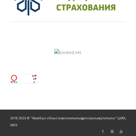
2018-2026 © "Жамбыл облыстық психикалық денсаулық орталығы" ШЖҚ
МКК