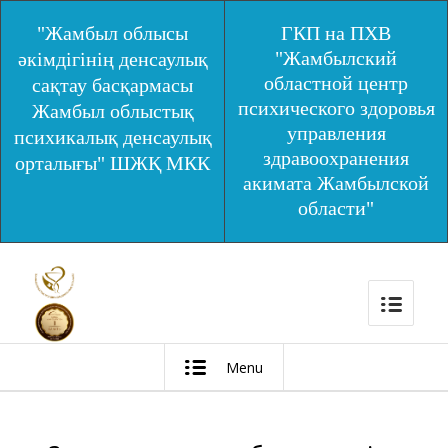
"Жамбыл облысы
ГКП на ПХВ
"Жамбылский
әкімдігінің денсаулық
областной центр
сақтау басқармасы
психического здоровья
Жамбыл облыстық
управления
психикалық денсаулық
здравоохранения
орталығы" ШЖҚ МКК
акимата Жамбылской
области"
Menu