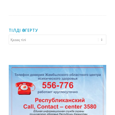
ТІЛДІ ӨЗГЕРТУ
Тілді
өзгерту