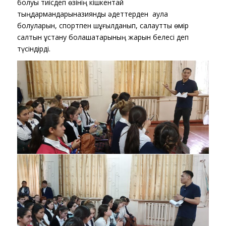
болуы тиісдеп өзінің кішкентай
тыңдармандарыназиянды әдеттерден аулақ
болуларын, спортпен шұғылданып, салаутты өмір
салтын ұстану болашақтарының жарқын белесі деп
түсіндірді.