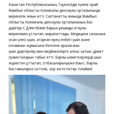
Казақстан Республикасының Тәуелсіздік күніне орай
Жамбыл облыстық психикалық денсаулық орталығында
мерекелік жиын өтті. Салтанатты жиында Жамбыл
облыстық психикалық денсаулық орталығының бас
дәрігері С.Д.Жетібаев барша ұжымды атаулы
мерекемен құттықтап, марапаттады. Медицина саласына
қосқан үлесі үшін, атқарған ерең енбегі үшін және
коғамнын жұмысына белсене араласқаны
үшін дәрігерлер мен медбикелерге алғыс хатын, құрмет
грамоталарын табыс етті. Барлық қызметкерлерді шын
жүректен құттықтап, отбасыларыңызға бақыт, барлық
бастамаларға сәттілік, зор жетістіктер тілейміз!