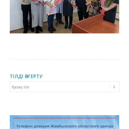
ТІЛДІ ӨЗГЕРТУ
Тілді
өзгерту