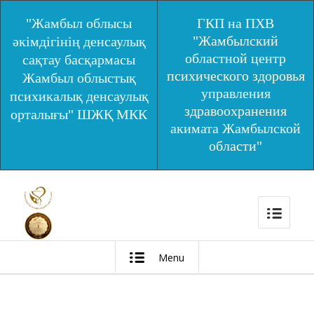
"Жамбыл облысы
ГКП на ПХВ
"Жамбылский
әкімдігінің денсаулық
областной центр
сақтау басқармасы
психического здоровья
Жамбыл облыстық
управления
психикалық денсаулық
здравоохранения
орталығы" ШЖҚ МКК
акимата Жамбылской
области"
Menu