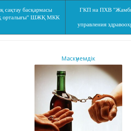
қ сақтау басқармасы
ГКП на ПХВ "Жамбы
ық орталығы" ШЖҚ МКК
управления здравоо
Маскүнемдік