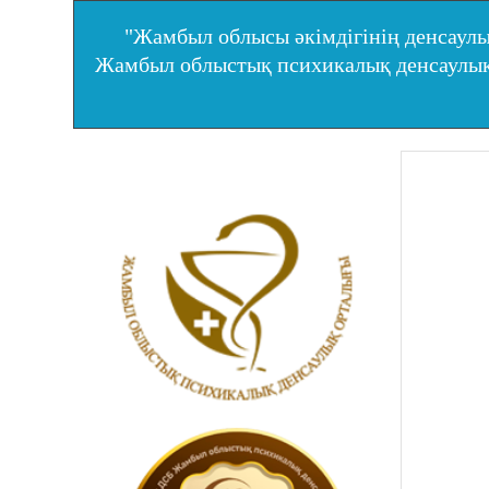
"Жамбыл облысы әкімдігінің денсаулы
Жамбыл облыстық психикалық денсаул