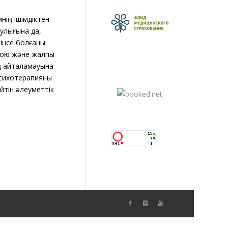
нің ішімдіктен
аулығына да,
інсе болғаны.
 жою және жалпы
ың қайталамауына
 психотерапияны
йтін әлеуметтік