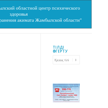
лский областной центр психического
здоровья
хранения акимата Жамбылской области"
ТІЛДІ
ӨЗГЕРТУ
Тілді
өзгерту