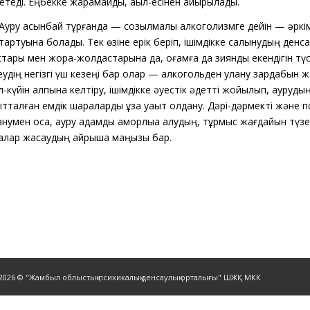
етеді. Еңбекке жарамайды, ақыл-есінен айырылады.
Ауру
асқынбай тұрғанда — созылмалы алкоголизмге дейін — әркім
тартуына болады. Тек өзіне ерік беріп, ішімдікке салынудың денс
тары мен жора-жолдастарына да, қоғамға да зиянды екендігін түс
удің негізгі үш кезеңі бар олар — алкогольден улану зардабын
л-күйін қалпына келтіру, ішімдікке әуестік әдетті жойылып, ауруд
тталған емдік шараларды ұзақ уақыт қолдану. Дәрі-дәрмекті және
анумен қоса,
ауру
адамды қамқорлыққа алудың, тұрмыс жағдайын түзе
алар жасаудың айрықша маңызы бар.
-2026 © "Жамбыл облыстық психикалық денсаулық орталығы" ШЖҚ МКК