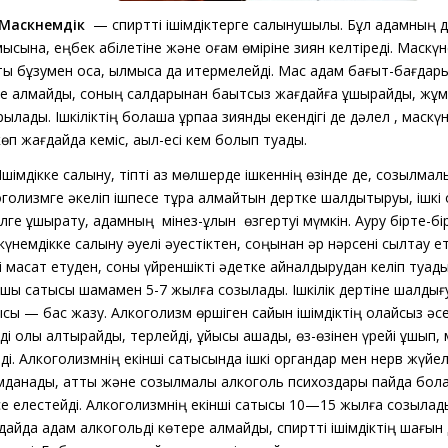
скүнемдік
— спиртті ішімдіктерге салынушылық. Бұл адамның 
ысына, еңбек қабілетіне және қоғам өміріне зиян келтіреді. Маскүн
қты бұзумен қоса, қылмысқа да итермелейді. Мас адам бағыт-бағд
е алмайды, соның салдарынан бақытсыз жағдайға ұшырайды, жұмы
ылады. Ішкіліктің болашақ ұрпаққа зиянды екендігі де дәлел
,
маскү
өп жағдайда кеміс, ақыл-есі кем болып туады.
Ішімдікке салыну, тіпті аз мөлшерде ішкеннің өзінде де, созылмал
оголизмге
әкеліп
ішпесе тұра алмайтын дертке шалдықтыруы, ішкі
лге ұшырату, адамның мінез-құлқын өзгертуі мүмкін. Ауру бірте-бі
үнемдікке салыну әуелі әуестіктен, соңынан әр нәрсені сылтау ет
і мақсат етуден, соны үйреншікті әдетке айналдырудан келіп туад
шқы сатысы шамамен 5-7 жылға созылады. Ішкілік дертіне шалдығ
сы — бас жазу. Алкоголизм өршіген сайын ішімдіктің қолайсыз әс
еді
олы қалтырайды, терлейді, ұйқысы қашады, өз-өзінен үрейі ұшып,
ді. Алкоголизмнің екінші сатысында ішкі органдар мен нерв жүйел
ымданады, қатты және созылмалы алкоголь психоздары пайда бол
е елестейді. Алкоголизмнің екінші сатысы 10—15 жылға созыл
ад
дайда
адам
алкогольді көтере алмайды, спиртті ішімдіктің шағын