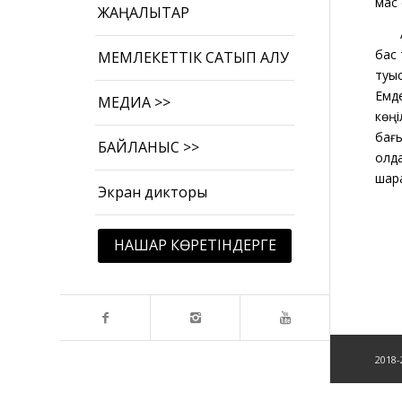
мас 
ЖАҢАЛЫҚТАР
бас 
МЕМЛЕКЕТТІК САТЫП АЛУ
туыс
Емде
МЕДИА >>
көңі
бағы
БАЙЛАНЫС >>
қолд
шар
Экран дикторы
НАШАР КӨРЕТІНДЕРГЕ
2018