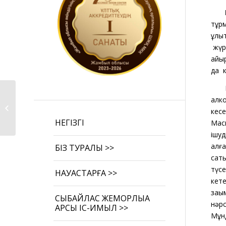
Ма
тұрм
құлы
жүр
айыр
да к
Өзіне–өзі қол
алк
жұмсаудын алдын
кесе
алу
НЕГІЗГІ
Маск
ішуд
алға
БІЗ ТУРАЛЫ >>
саты
түс
НАУҚАСТАРҒА >>
кете
зақ
СЫБАЙЛАС ЖЕМҚОРЛЫҚҚА
нәрс
ҚАРСЫ ІС-ҚИМЫЛ >>
Мұн