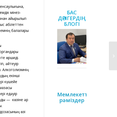
денсаулығына,
БАС
емдік мінез-
ДӘРІГЕРДІҢ
арынан айырылып
БЛОГІ
с қабілеттен
немнің балалары
ы
 органдары
рте өршиді.
іп, әйтеуір
ы. Алкоголизмнің
удың екінші
ері күшейе
 мазасы
Мемлекеттік
ері едәуір
рәміздер
ады — көзіне әр
ы.
 дозасының өзі