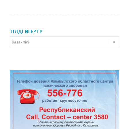
ТІЛДІ ӨЗГЕРТУ
Тілді
өзгерту