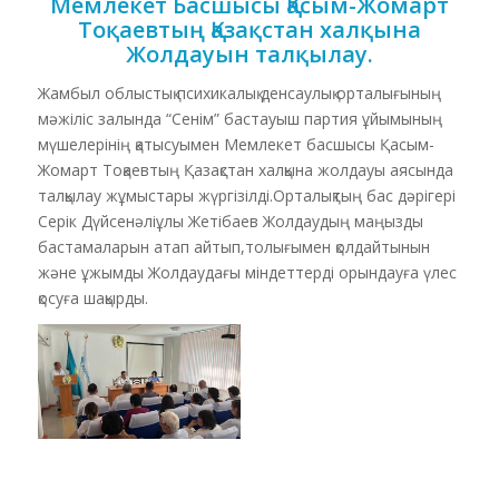
Мемлекет Басшысы Қасым-Жомарт
Тоқаевтың Қазақстан халқына
Жолдауын талқылау.
Жамбыл облыстық психикалық денсаулық орталығының
мәжіліс залында “Сенім” бастауыш партия ұйымының
мүшелерінің қатысуымен Мемлекет басшысы Қасым-
Жомарт Тоқаевтың Қазақстан халқына жолдауы аясында
талқылау жұмыстары жүргізілді.Орталықтың бас дәрігері
Серік Дүйсенәліұлы Жетібаев Жолдаудың маңызды
бастамаларын атап айтып,толығымен қолдайтынын
және ұжымды Жолдаудағы міндеттерді орындауға үлес
қосуға шақырды.