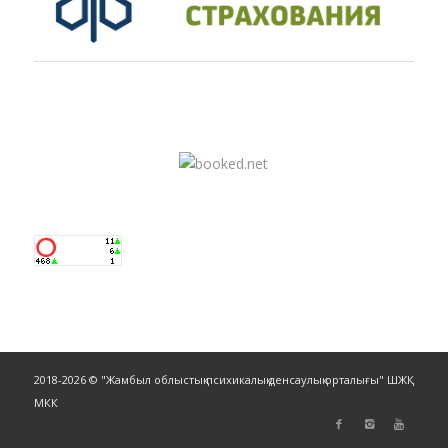
2018-2026 © "Жамбыл облыстық психикалық денсаулық орталығы" ШЖҚ
МКК