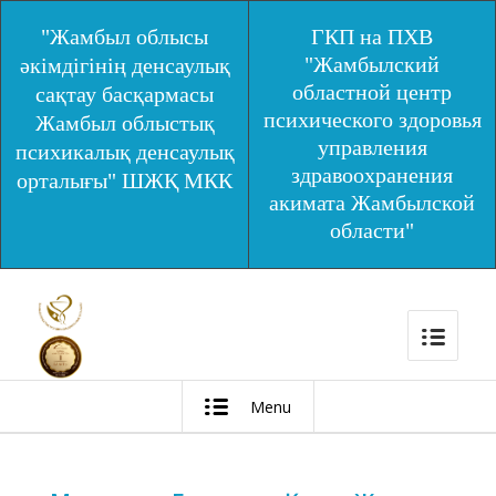
"Жамбыл облысы
ГКП на ПХВ
"Жамбылский
әкімдігінің денсаулық
областной центр
сақтау басқармасы
психического здоровья
Жамбыл облыстық
управления
психикалық денсаулық
здравоохранения
орталығы" ШЖҚ МКК
акимата Жамбылской
области"
Menu