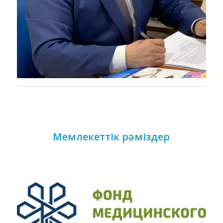
Мемлекеттік рәміздер