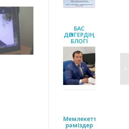
БАС
ДӘРІГЕРДІҢ
БЛОГІ
Мемлекеттік
рәміздер