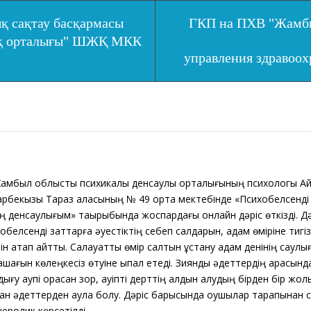
қ сақтау басқармасы
ГКП на ПХВ "Жамбы
ық орталығы" ШЖҚ МКК
управления здравоо
был облыстық психикалық денсаулық орталығының психологы Ай
рбекқызы Тараз қаласының № 49 орта мектебінде «Психобелсенді
ң денсаулығым» тақырыбында жоспардағы онлайн дәріс өткізді. Д
обелсенді заттарға әуестіктің себеп салдарын, адам өміріне тигі
ін атап айтты. Салауатты өмір салтын ұстану адам денінің саулы
шағын көлеңкесіз өтуіне ықпал етеді. Зиянды әдеттердің арқасында 
ығу қаупі орасан зор, қауіпті дерттің алдын алудың бірден бір жолы 
н әдеттерден аулақ болу. Дәріс барысында оқушылар тарапынан сұ
еролик көрсетілді.