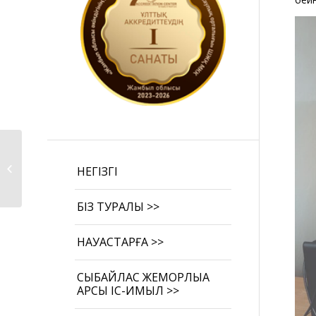
Құрметті ата-аналар,
кәмелетке толмаған
НЕГІЗГІ
балалардың...
БІЗ ТУРАЛЫ >>
НАУҚАСТАРҒА >>
СЫБАЙЛАС ЖЕМҚОРЛЫҚҚА
ҚАРСЫ ІС-ҚИМЫЛ >>