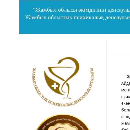
"Жамбыл облысы әкімдігінің денсаулы
Жамбыл облыстық психикалық денсаул
Жам
Айда
мені
псих
екен
бола
шалд
жама
бейн